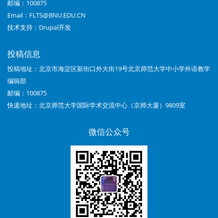
2026
邮编：100875
Email：FLTS@BNU.EDU.CN
年
技术支持：
Drupal开发
第
05
投稿信息
投稿地址：北京市海淀区新街口外大街19号北京师范大学中小学外语教学
期：
编辑部
理
邮编：100875
解
快递地址：北京师范大学国际学术交流中心（京师大厦）9809室
导
微信公众号
向
下
初
中
英