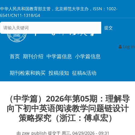
跳
中华人民共和国教育部主管，北京师范大学主办，ISSN：1002-
转
6541/CN11-1318/G4
到
主
要
内
容
Log in
Main
首页
期刊介绍
中学篇信息
小学篇信息
navigation
期刊检索和购买
投稿须知
征稿&活动
（中学篇）2026年第05期：理解导
向下初中英语阅读教学问题链设计
策略探究（浙江：傅卓宏）
由
zxw_publish
提交于
周三, 04/29/2026 - 09:31