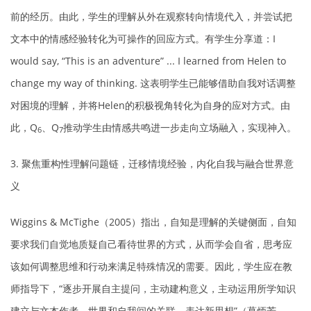
前的经历。由此，学生的理解从外在观察转向情境代入，并尝试把
文本中的情感经验转化为可操作的回应方式。有学生分享道：I
would say, “This is an adventure” ... I learned from Helen to
change my way of thinking. 这表明学生已能够借助自我对话调整
对困境的理解，并将Helen的积极视角转化为自身的应对方式。由
此，Q
、Q
推动学生由情感共鸣进一步走向立场融入，实现神入。
6
7
3. 聚焦重构性理解问题链，迁移情境经验，内化自我与融合世界意
义
Wiggins & McTighe（2005）指出，自知是理解的关键侧面，自知
要求我们自觉地质疑自己看待世界的方式，从而学会自省，思考应
该如何调整思维和行动来满足特殊情况的需要。因此，学生应在教
师指导下，“逐步开展自主提问，主动建构意义，主动运用所学知识
建立与文本作者、世界和自我间的关联，表达新思想”（葛炳芳，