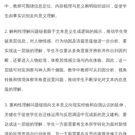
中，教师可围绕信息定位、内容梳理与意义阐明组织设问，促使学
生由事实识别走向意义理解。
2. 解构性理解问题链着眼于文本意义生成逻辑的揭示，推动学生突
破表层信息，对人物情感、行为动因及语篇意蕴做进一步分析。要
实现这一层级的理解，学生不仅要从多角度展开辨析并作出归因判
断，还要进入人物处境，体察其情感立场与内在体验。因此，这一
层级可对应洞察与神入两个侧面。教学中教师可从归因分析、视角
转换和情境体察等角度设置问题，推动学生不断深化对文本内在意
蕴的理解。
3. 重构性理解问题链指向文本意义向现实经验和自我认识的延伸，
关键在于促使学生在迁移运用与反思调适中完成新的意义建构。要
达成这一层级的理解，学生一方面需要将文本所学转化为面对新情
境的应用资源与行动依据，另一方面需要在反思中审视并修正自身