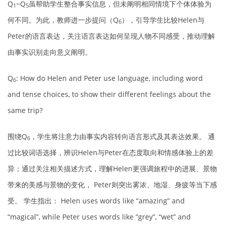
Q
~Q
虽帮助学生整合事实信息，但未阐明相同情境下个体体验为
1
5
何不同。为此，教师进一步提问（Q
），引导学生比较Helen与
6
Peter的语言表达，关注语言表达如何呈现人物不同感受，推动理解
由事实识别走向意义阐明。
Q
: How do Helen and Peter use language, including word
6
and tense choices, to show their different feelings about the
same trip?
围绕Q
，学生将注意力由事实内容转向语言形式及其表达效果。 通
6
过比较词语选择，辨识Helen与Peter在态度取向和情感体验上的差
异；通过关注相关描述方式，理解Helen更强调旅程中的进展、景物
带来的美感与景物的变化， Peter则突出雾浓、地湿、身疲等当下感
受。 学生指出： Helen uses words like “amazing” and
“magical”, while Peter uses words like “grey”, “wet” and