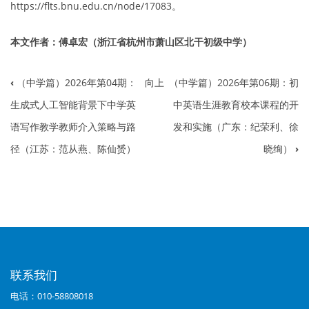
https://flts.bnu.edu.cn/node/17083。
本文作者：傅卓宏（浙江省杭州市萧山区北干初级中学）
‹
（中学篇）2026年第04期：
向上
（中学篇）2026年第06期：初
书
生成式人工智能背景下中学英
中英语生涯教育校本课程的开
籍
语写作教学教师介入策略与路
发和实施（广东：纪荣利、徐
遍
径（江苏：范从燕、陈仙赟）
晓绚）
›
历
链
接：
（中
学
联系我们
篇）
电话：010-58808018