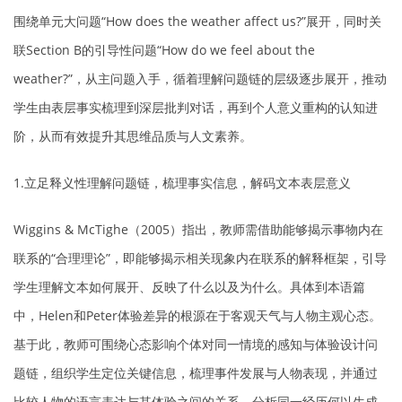
围绕单元大问题“How does the weather affect us?”展开，同时关
联Section B的引导性问题“How do we feel about the
weather?”，从主问题入手，循着理解问题链的层级逐步展开，推动
学生由表层事实梳理到深层批判对话，再到个人意义重构的认知进
阶，从而有效提升其思维品质与人文素养。
1.立足释义性理解问题链，梳理事实信息，解码文本表层意义
Wiggins & McTighe（2005）指出，教师需借助能够揭示事物内在
联系的“合理理论”，即能够揭示相关现象内在联系的解释框架，引导
学生理解文本如何展开、反映了什么以及为什么。具体到本语篇
中，Helen和Peter体验差异的根源在于客观天气与人物主观心态。
基于此，教师可围绕心态影响个体对同一情境的感知与体验设计问
题链，组织学生定位关键信息，梳理事件发展与人物表现，并通过
比较人物的语言表达与其体验之间的关系，分析同一经历何以生成