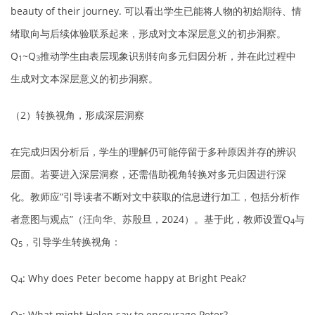
beauty of their journey. 可以看出学生已能将人物的初始期待、情
绪取向与后续体验联系起来，形成对文本深层意义的初步洞察。
Q
~Q
推动学生由表层现象识别转向多元归因分析，并在此过程中
1
3
生成对文本深层意义的初步洞察。
（2）转换视角，形成深层洞察
在完成归因分析后，学生的理解仍可能停留于多种原因并存的辨识
层面。若要进入深层洞察，还需借助视角转换对多元归因进行深
化。教师应“引导读者不断对文中获取的信息进行加工，包括分析作
者意图与观点”（汪向华、苏殷旦，2024）。基于此，教师设置Q
与
4
Q
，引导学生转换视角：
5
Q
: Why does Peter become happy at Bright Peak?
4
Q
: What might Helen say to encourage Peter?