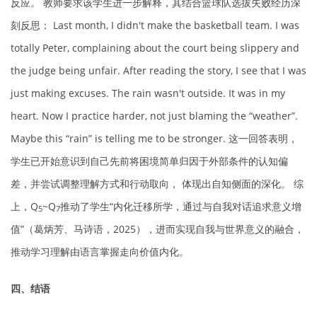
反应。 教师要求该学生进一步解释，其结合篮球队选拔失败经历深
刻反思： Last month, I didn't make the basketball team. I was
totally Peter, complaining about the court being slippery and
the judge being unfair. After reading the story, I see that I was
just making excuses. The rain wasn't outside. It was in my
heart. Now I practice harder, not just blaming the “weather”.
Maybe this “rain” is telling me to be stronger. 这一回答表明，
学生已开始意识到自己先前将困境简单归因于外部条件的认知偏
差，并尝试调整理解方式和行动取向， 体现出自知侧面的深化。 综
上，Q
~Q
推动了学生“内化迁移所学，通过与自我对话追求意义增
5
7
值”（葛炳芳、马诗语，2025），进而实现自我与世界意义的融合，
推动学习理解由语言掌握走向价值内化。
四、结语