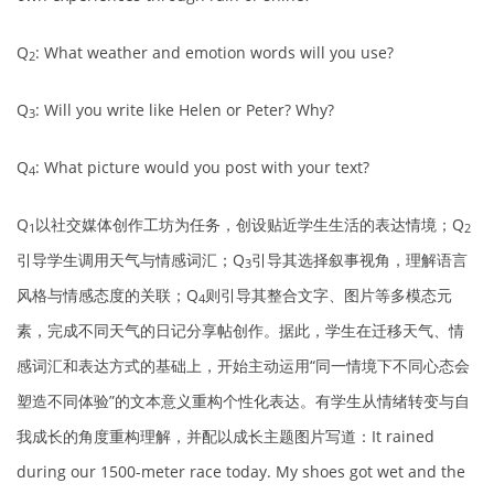
Q
: What weather and emotion words will you use?
2
Q
: Will you write like Helen or Peter? Why?
3
Q
: What picture would you post with your text?
4
Q
以社交媒体创作工坊为任务，创设贴近学生生活的表达情境；Q
1
2
引导学生调用天气与情感词汇；Q
引导其选择叙事视角，理解语言
3
风格与情感态度的关联；Q
则引导其整合文字、图片等多模态元
4
素，完成不同天气的日记分享帖创作。据此，学生在迁移天气、情
感词汇和表达方式的基础上，开始主动运用“同一情境下不同心态会
塑造不同体验”的文本意义重构个性化表达。有学生从情绪转变与自
我成长的角度重构理解，并配以成长主题图片写道：It rained
during our 1500-meter race today. My shoes got wet and the