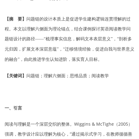
【摘 要】
问题链的设计本质上是促进学生建构逻辑连贯理解的过
程。本文以理解六侧面为理论锚点，结合课例探讨英语阅读教学问
题链设计的路径
梳理事实信息，解码文本表层意义
，
剖析多
——“
”
“
元归因，扩展文本深层意蕴
，
迁移情境经验，促进自我与世界意义
”
“
的融合
，由此推进学生认知进阶，落实育人目标。
”
【关键词】
问题链；理解六侧面；思维品质；阅读教学
一、引言
阅读与理解是一个深层交织的整体。Wiggins & McTighe（2005）
强调，教学设计应以理解为核心，“通过揭示式学习，在教师循循善