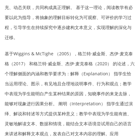
充、动态关联，共同构成真正理解。 基于这一理论，阅读教学有必
要以此为指导，将抽象的理解目标转化为可观察、可评价的学习过
程，引导学生在持续探究中逐步建构文本意义，实现理解的深化与
迁移。
基于Wiggins & McTighe （2005），格兰特·威金斯、杰伊·麦克泰
格（2017） 和格兰特·威金斯、杰伊·麦克泰格（2020） 的论述，六
个理解侧面的内涵和教学要求为：解释（Explanation） 指学生恰
当运用理论、图示，有见地且合理地说明事件、行为和观点；教学
中表现为学生能明白产生某种结果的原因，知晓事件的来龙去脉，
能够对现象进行因果分析。 阐明（Interpretation） 指学生通过演
绎、解说和转述等方式提供某种意义；教学中表现为学生能有效、
灵敏地解读文本、数据和情境，能结合文本语境尝试用自己的语言
来讲述和解释文本观点，发表自己对文本内容的理解。应用