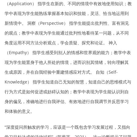
（Application） 指学生在新的、不同的情境中有效地使用知识；教
学中表现为学生能熟练掌握基本知识和技能，灵活、恰当地运用到
新情境中。 洞察（Perspective） 指学生能提出批判性、富有洞见
的观点；教学中表现为学生能通过批判性地看待某一问题，从不同
角度运用不同方法分析观点，学会质疑、探究和论证。 神入
（Empathy） 指学生感受到别人的情感和世界观的能力；教学中表
现为学生能置身于他人所处的情境，进而识别其情绪，转向理解其
生成原因，并在自我经验中重建情感应对方式。 自知（Self-
Knowledge） 指学生知道自己无知的智慧，知道自己的思维模式与
行为方式是如何促进或妨碍认知的；教学中表现为学生能认识到自
身的偏见，准确地进行自我评估、有效地进行自我调节并反思学习
和体验的意义。
“深度提问所触发的学习，应该是一个既包含学习发展过程，又指向
学习目标达成的活动过程”（陈薇等，2021）。这一论断揭示了问题