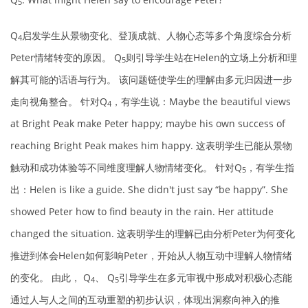
5
Q
启发学生从景物变化、登顶成就、人物心态等多个角度综合分析
4
Peter情绪转变的原因。 Q
则引导学生站在Helen的立场上分析和理
5
解其可能的话语与行为。 该问题链使学生的理解由多元归因进一步
走向视角整合。 针对Q
，有学生说：Maybe the beautiful views
4
at Bright Peak make Peter happy; maybe his own success of
reaching Bright Peak makes him happy. 这表明学生已能从景物
触动和成功体验等不同维度理解人物情绪变化。 针对Q
，有学生指
5
出：Helen is like a guide. She didn't just say “be happy”. She
showed Peter how to find beauty in the rain. Her attitude
changed the situation. 这表明学生的理解已由分析Peter为何变化
推进到体会Helen如何影响Peter，开始从人物互动中理解人物情绪
的变化。 由此， Q
、 Q
引导学生在多元审视中形成对积极心态能
4
5
通过人与人之间的互动重塑的初步认识，体现出洞察向神入的推