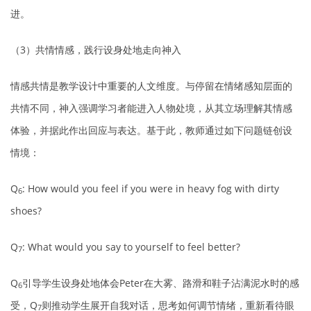
进。
（3）共情情感，践行设身处地走向神入
情感共情是教学设计中重要的人文维度。与停留在情绪感知层面的
共情不同，神入强调学习者能进入人物处境，从其立场理解其情感
体验，并据此作出回应与表达。基于此，教师通过如下问题链创设
情境：
Q
: How would you feel if you were in heavy fog with dirty
6
shoes?
Q
: What would you say to yourself to feel better?
7
Q
引导学生设身处地体会Peter在大雾、路滑和鞋子沾满泥水时的感
6
受，Q
则推动学生展开自我对话，思考如何调节情绪，重新看待眼
7