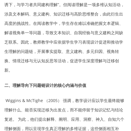
诱下，与学习者共同建构理解”。但阅读理解是一项多维认知活动，
涉及文本解码、意义建构、知识迁移与高阶思维整合，由此衍生出
高度的挑战性。在阅读教学中，学生存在难以准确把握文本逻辑、
解读视角单一等问题，导致文本知识、自我经验与意义建构之间缺
乏联系。因此，教师教学中应依据学生学习表现设计促进和推动学
生理解的问题链，开展事实提取、意义建构、多元归因、视角转
换、情境迁移与元认知反思等活动，促进学生深度理解与迁移创
新。
二、理解导向下问题链设计的核心内涵与价值
Wiggins & McTighe （2005） 强调，教学设计应以学生最终能够
理解什么、能否实现迁移为出发点，而不能停留于知识记忆与结论
复述。 为此，他们提出解释、阐明、应用、洞察、神入、自知六个
理解侧面，用以呈现学生真正理解的多维证据，这些侧面相互补