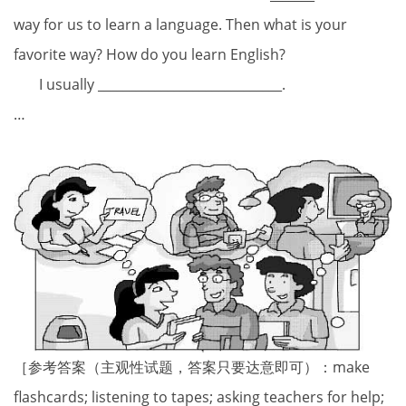
way for us to learn a language. Then what is your
favorite way? How do you learn English?
I usually _____________________________.
…
［参考答案（主观性试题，答案只要达意即可）：make
flashcards; listening to tapes; asking teachers for help;