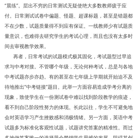
“晨练”。层出不穷的日常测试无疑使绝大多数教师疲于应
付。日常测试试卷中偏题、怪题、超课标题，甚至是错题都
不在少数，试题质量得不到应有保证。一线教师少有试题质
量意识，也难得去研究学生的考试心理，而且也没有太多时
间去审视教学效果。
再者，日常考试的试题模式极其固化，考试题型过早追
求与中考对接。不管哪个年级，无论何种考试，总是与各地
中考试题亦步亦趋。有的甚至在七年级上学期就开始迫不及
待地推出“中考链接”题目。此举一方面容易造成学考分离的
现象，致使学生在一份测试卷中难以找到阶段教学的痕迹，
看不到自己阶段性努力的体现。长此以往，学生不可避免地
会对英语学习产生挫败感和消极情绪。另一方面，英语中考
试题多为标准化客观性试题，试题讲究答案的精准性。而过
多地做答案唯一的选择题会禁锢学生思维的发展，阻碍其创