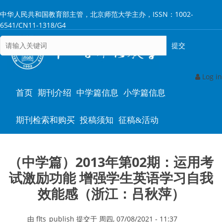
跳
中华人民共和国教育部主管，北京师范大学主办，ISSN：1002-
转
6541/CN11-1318/G4
到
主
要
内
容
Log in
Main
首页
期刊介绍
中学篇信息
小学篇信息
navigation
期刊检索和购买
投稿须知
征稿&活动
（中学篇）2013年第02期：运用考
试激励功能 增强学生英语学习自我
效能感（浙江：吕秋萍）
由
flts_publish
提交于
周四, 07/08/2021 - 11:37