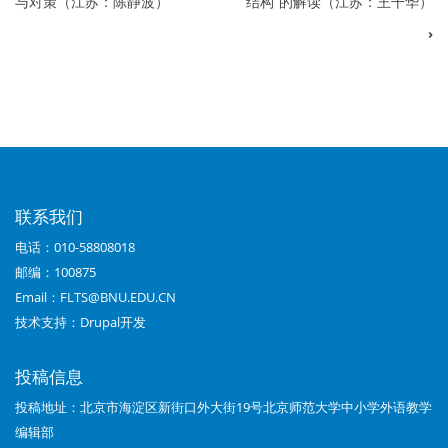
与对策（江苏：陈静波）
结构”的解读（江苏：王干华）
遍
›
历
链
接：
（中
学
联系我们
篇）
电话：010-58808018
2013
邮编：100875
Email：FLTS@BNU.EDU.CN
年
技术支持：
Drupal开发
第
02
投稿信息
投稿地址：北京市海淀区新街口外大街19号北京师范大学中小学外语教学
期：
编辑部