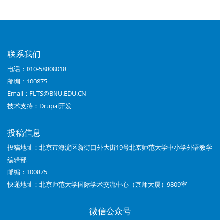
链
接：
《中
联系我们
小
电话：010-58808018
学
邮编：100875
外
Email：FLTS@BNU.EDU.CN
技术支持：
Drupal开发
语
教
投稿信息
学》
投稿地址：北京市海淀区新街口外大街19号北京师范大学中小学外语教学
编辑部
（中
邮编：100875
学
快递地址：北京师范大学国际学术交流中心（京师大厦）9809室
篇）
微信公众号