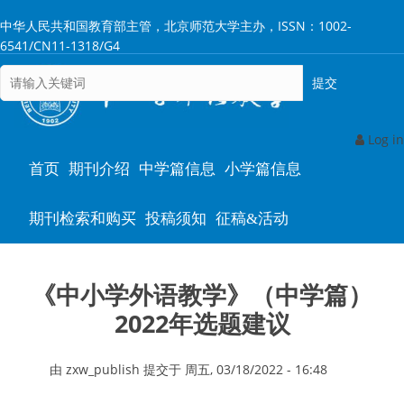
跳
中华人民共和国教育部主管，北京师范大学主办，ISSN：1002-
转
6541/CN11-1318/G4
到
主
要
内
容
Log in
Main
首页
期刊介绍
中学篇信息
小学篇信息
navigation
期刊检索和购买
投稿须知
征稿&活动
《中小学外语教学》（中学篇）
2022年选题建议
由
zxw_publish
提交于
周五, 03/18/2022 - 16:48