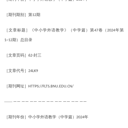
［期刊期别］第
期
12
［文章标题］《中小学外语教学》（中学篇）第
卷（
年第
47
2024
期）总目录
1~12
［文章页码］
封三
62-
［文章代号］
24LK9
［期刊网址］
HTTPS://FLTS.BNU.EDU.CN/
——
—— —— —— —— —— —— —— —— ——
［期刊年份］中小学外语教学（中学篇）
年
2024