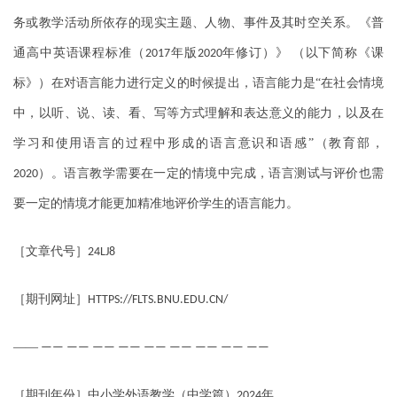
务或教学活动所依存的现实主题、人物、事件及其时空关系。《普
通高中英语课程标准（
年版
年修订）》
（以下简称《课
2017
2020
标》）在对语言能力进行定义的时候提出，语言能力是“在社会情境
中，以听、说、读、看、写等方式理解和表达意义的能力，以及在
学习和使用语言的过程中形成的语言意识和语感”（教育部，
）。语言教学需要在一定的情境中完成，语言测试与评价也需
2020
要一定的情境才能更加精准地评价学生的语言能力。
［文章代号］
24LJ8
［期刊网址］
HTTPS://FLTS.BNU.EDU.CN/
——
—— —— —— —— —— —— —— —— ——
［期刊年份］中小学外语教学（中学篇）
年
2024