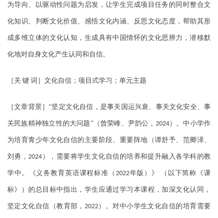
为导向、以驱动性问题为启发，让学生完成项目任务的同时整合文
化知识、判断文化价值、感悟文化内涵、反思文化态度，帮助其形
成多维立体的文化认知，生成具有中国情怀的文化思辨力，潜移默
化地对自身文化产生认同和自信。
［关
键
词］文化自信；项目式学习；单元主题
［文章背景］“坚定文化自信，是事关国运兴衰、事关文化安全、事
关民族精神独立性的大问题”（曾荣峰、尹韵公，
）。中小学作
2024
为培育青少年文化自信的主要阶段、重要阵地（谭舒予、范卿泽、
刘勇，
），需要将学生文化自信的培养和提升融入各学科的教
2024
学中。《义务教育英语课程标准（
年版）》
（以下简称《课
2022
标》）的总目标中指出，学生应通过学习本课程，加深文化认同，
坚定文化自信（教育部，
）。对中小学生文化自信的培育需要
2022