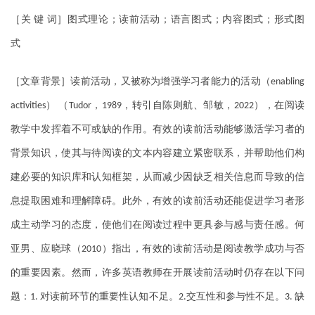
［关
键
词］图式理论；读前活动；语言图式；内容图式；形式图
式
［文章背景］读前活动，又被称为增强学习者能力的活动（
enabling
）
（
，
，转引自陈则航、邹敏，
），在阅读
activities
Tudor
1989
2022
教学中发挥着不可或缺的作用。有效的读前活动能够激活学习者的
背景知识，使其与待阅读的文本内容建立紧密联系，并帮助他们构
建必要的知识库和认知框架，从而减少因缺乏相关信息而导致的信
息提取困难和理解障碍。此外，有效的读前活动还能促进学习者形
成主动学习的态度，使他们在阅读过程中更具参与感与责任感。何
亚男、应晓球（
）指出，有效的读前活动是阅读教学成功与否
2010
的重要因素。然而，许多英语教师在开展读前活动时仍存在以下问
题：
对读前环节的重要性认知不足。
交互性和参与性不足。
缺
1.
2.
3.