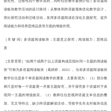
探究性、迁移性四个教学原则，同时结合教学案例介绍了多语篇阅
读板块教学活动的设计路径：从整体和跨语篇视角优化教学设计，
突出探究活动和迁移活动，发挥多语篇阅读在深化主题探究、提升
阅读能力和培养思维品质等方面的增值作用。
［关
键
词］多语篇阅读板块；主题意义探究；阅读能力；思维品
质
［文章背景］“由两个或两个以上语篇构成且指向同一主题的阅读板
块”可称为多语篇阅读板块（葛婷婷，
）。当前多语篇阅读板块
2023
教学往往是多个单语篇阅读教学的重复，主要表现为：（
）部分教
1
师只是对每一个语篇逐一开展主题探究，并不探究多个语篇对于表
现同一主题的增值效应。（
）教师往往忽视跨语篇文本信息的叠
2
加、互文等特点，缺少跨语篇解读活动，导致学生失去对板块信息