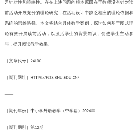
乏针对性和策略性。存在上述问题的根本原因在于教师没有针对读
前活动开展充分的理论研究，在活动设计中缺乏相应的理论依据和
系统的思维路径。本文将结合具体教学案例，探讨如何基于图式理
论有效开展读前活动，以激活学生的背景知识，促进学生主动参
与，提升阅读教学效果。
［文章代号］
24LB0
［期刊网址］
HTTPS://FLTS.BNU.EDU.CN/
——
—— —— —— —— —— —— —— —— ——
［期刊年份］中小学外语教学（中学篇）
年
2024
［期刊期别］第
期
12