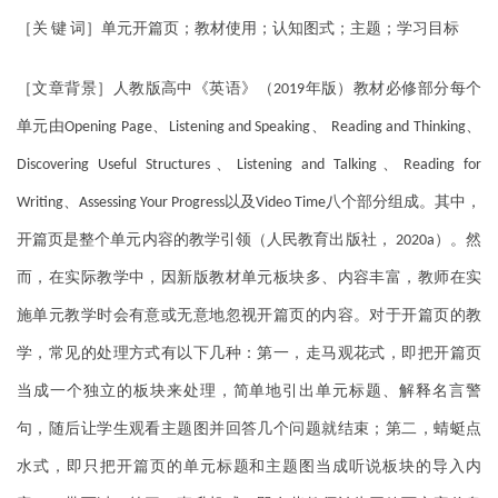
［关
键
词］单元开篇页；教材使用；认知图式；主题；学习目标
［文章背景］人教版高中《英语》（
年版）教材必修部分每个
2019
单元由
、
、
、
Opening Page
Listening and Speaking
Reading and Thinking
、
、
Discovering Useful Structures
Listening and Talking
Reading for
、
以及
八个部分组成。其中，
Writing
Assessing Your Progress
Video Time
开篇页是整个单元内容的教学引领（人民教育出版社，
）。然
2020a
而，在实际教学中，因新版教材单元板块多、内容丰富，教师在实
施单元教学时会有意或无意地忽视开篇页的内容。对于开篇页的教
学，常见的处理方式有以下几种：第一，走马观花式，即把开篇页
当成一个独立的板块来处理，简单地引出单元标题、解释名言警
句，随后让学生观看主题图并回答几个问题就结束；第二，蜻蜓点
水式，即只把开篇页的单元标题和主题图当成听说板块的导入内