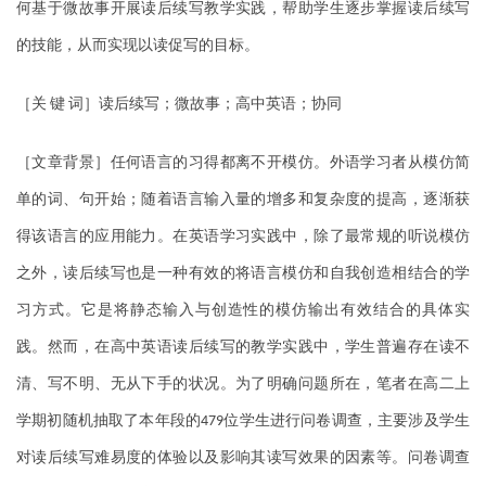
何基于微故事开展读后续写教学实践，帮助学生逐步掌握读后续写
的技能，从而实现以读促写的目标。
［关
键
词］读后续写；微故事；高中英语；协同
［文章背景］任何语言的习得都离不开模仿。外语学习者从模仿简
单的词、句开始；随着语言输入量的增多和复杂度的提高，逐渐获
得该语言的应用能力。在英语学习实践中，除了最常规的听说模仿
之外，读后续写也是一种有效的将语言模仿和自我创造相结合的学
习方式。它是将静态输入与创造性的模仿输出有效结合的具体实
践。然而，在高中英语读后续写的教学实践中，学生普遍存在读不
清、写不明、无从下手的状况。为了明确问题所在，笔者在高二上
学期初随机抽取了本年段的
位学生进行问卷调查，主要涉及学生
479
对读后续写难易度的体验以及影响其读写效果的因素等。问卷调查