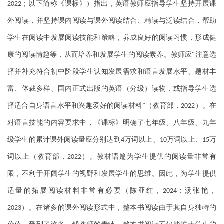
；以下简称《课标》）指出，英语教师应指导学生坚持开展课
2022
外阅读，并坚持课内阅读与课外阅读结合、精读与泛读结合，帮助
学生在阅读中发展阅读技能和策略，养成良好的阅读习惯，形成健
康的阅读情趣等，从而培养和发展学生的阅读素养。教师应“注意选
择并补充符合初中阶段学生认知发展需求和语言发展水平、题材丰
富、体裁多样、国内正式出版的英语（分级）读物，或指导学生选
择适合自身语言水平和兴趣爱好的阅读材料”（教育部，
）。在
2022
对语言技能的内容要求中，《课标》明确了七年级、八年级、九年
级学生的累计课外阅读量应分别达到
万词以上、
万词以上、
万
4
10
15
词以上（教育部，
）。教材语篇为学生提供的阅读量非常有
2022
限，不利于开阔学生的视野和发展学生的思维。因此，为学生提供
适量的拓展阅读材料非常有必要（陈亚红，
；汤张艳，
2024
）。在诸多的课外阅读形式中，整本书阅读由于其自身独特的
2023