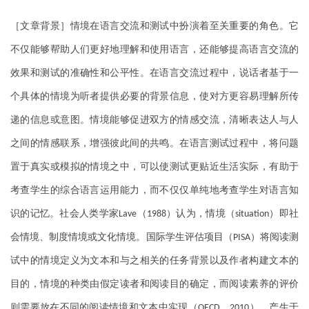
［文章背景］情境在语言交流和测试中扮演着至关重要的角色。它
不仅能够帮助人们更好地理解和使用语言，还能够提高语言交流的
效果和测试的准确性和公平性。在语言交流过程中，说话者基于一
个具体的情境为听者提供必要的背景信息，使对方更容易理解所传
递的信息或意图。情境能够促进双方的情感交流，清晰表达人与人
之间的情感联系，增强彼此间的共鸣。在语言测试过程中，将问题
置于真实或模拟的情境之中，可以使测试更贴近生活实际，有助于
考查学生的综合语言运用能力，而不仅仅单纯地考查学生对语言知
识的记忆。社会人类学家
（
）认为，情境（
）即社
Lave
1988
situation
会情境、制度情境或文化情境。国际学生评估项目（
）将阅读测
PISA
试中的情境定义为文本和与之相关的任务背景以及作者构建文本的
目的，情境的种类由假定读者和阅读目的确定，而阅读素养的评价
则需要放在不同的阅读情境和文本中实现（
，
）。产生于
OECD
2010