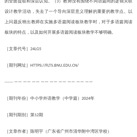
的全面提取和深层认知。（
）教师没有围绕不同语篇间的逻辑关联
3
设计教学活动，失去了一个导向深层意义理解的重要的教学点。以
上问题反映出教师在实施多语篇阅读板块教学时，对于多语篇阅读
板块的特点，以及如何开展多语篇阅读板块教学不够明确。
［文章代号］
24LG5
［期刊网址］
HTTPS://FLTS.BNU.EDU.CN/
——
—— —— —— —— —— —— —— —— ——
［期刊年份］中小学外语教学（中学篇）
年
2024
［期刊期别］第
期
12
［文章作者］陈明宇（广东省广州市清华附中湾区学校）