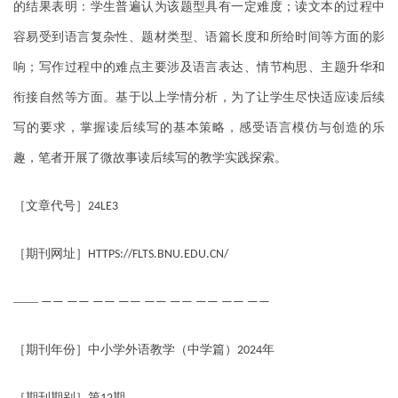
的结果表明：学生普遍认为该题型具有一定难度；读文本的过程中
容易受到语言复杂性、题材类型、语篇长度和所给时间等方面的影
响；写作过程中的难点主要涉及语言表达、情节构思、主题升华和
衔接自然等方面。基于以上学情分析，为了让学生尽快适应读后续
写的要求，掌握读后续写的基本策略，感受语言模仿与创造的乐
趣，笔者开展了微故事读后续写的教学实践探索。
［文章代号］
24LE3
［期刊网址］
HTTPS://FLTS.BNU.EDU.CN/
——
—— —— —— —— —— —— —— —— ——
［期刊年份］中小学外语教学（中学篇）
年
2024
［期刊期别］第
期