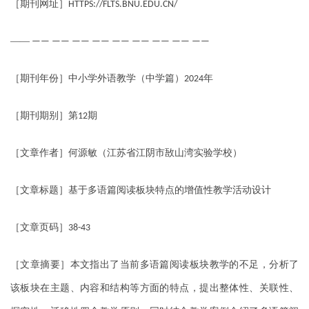
［期刊网址］
HTTPS://FLTS.BNU.EDU.CN/
——
—— —— —— —— —— —— —— —— ——
［期刊年份］中小学外语教学（中学篇）
年
2024
［期刊期别］第
期
12
［文章作者］何源敏（江苏省江阴市敔山湾实验学校）
［文章标题］基于多语篇阅读板块特点的增值性教学活动设计
［文章页码］
38-43
［文章摘要］本文指出了当前多语篇阅读板块教学的不足，分析了
该板块在主题、内容和结构等方面的特点，提出整体性、关联性、