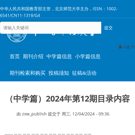
跳
中华人民共和国教育部主管，北京师范大学主办，ISSN：1002-
转
6541/CN11-1318/G4
到
主
要
内
容
Log in
Main
首页
期刊介绍
中学篇信息
小学篇信息
navigation
期刊检索和购买
投稿须知
征稿&活动
（中学篇）2024年第12期目录内容
由
zxw_publish
提交于
周三, 12/04/2024 - 09:36
——
—— —— —— —— —— —— —— —— ——