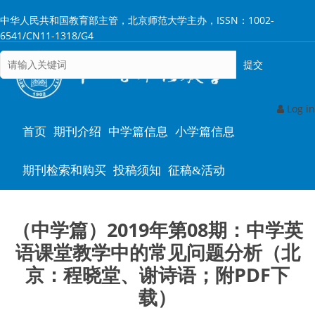
跳
中华人民共和国教育部主管，北京师范大学主办，ISSN：1002-
转
6541/CN11-1318/G4
到
主
要
内
容
Log in
Main
首页
期刊介绍
中学篇信息
小学篇信息
navigation
期刊检索和购买
投稿须知
征稿&活动
（中学篇）2019年第08期：中学英
语课堂教学中的常见问题分析（北
京：程晓堂、谢诗语；附PDF下
载）