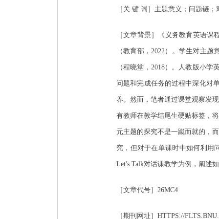
［关 键 词］主题意义；问题
［文章背景］《义务教育英语课程
（教育部，2022）。学生对主
（程晓堂，2018）。人教版小
问题和完成任务的过程中深化对单
养。然而，笔者通过课堂观察发现
有教师在教学结尾生硬贴标签，将
元主题的探究不是一蹴而就的，而
究，但对于在单课时中如何利用问题链
Let's Talk对话课教学为例
［文章代号］26MC4
［期刊网址］HTTPS://FLTS.BNU.