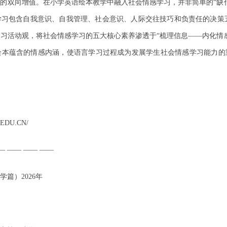
的双向增值。在小学英语绘本教学中融入社会情感学习，并非简单的“缺
习包含自我意识、自我管理、社会意识、人际交往技巧和负责任的决策五大核
习活动观，将社会情感学习的五大核心素养渗透于“梳理信息——内化情
绘本蕴含的情感内涵，使语言学习过程成为发展学生社会情感学习能力的
EDU.CN/
— —— —— ——
篇）2026年