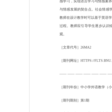
感学习，实现语言学习与情感素养
与情感发展的契合点。社会情感学
教师在设计教学时可以基于英语学
过程。教师应引导学生逐步认识
观。
［文章代号］26MA2
［期刊网址］HTTPS://FLTS.BNU.
—— —— —— —— —— —— —
［期刊年份］中小学外语教学（小学
［期刊期别］第1期