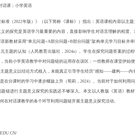
链；对话课；小学英语
标准（2022年版）》（以下简称《课标》）指出：英语课程内容以主
题意义的探究是英语学习最重要的内容，直接影响学生对语言理解的程度
学英语新教材采用“单元问题+A部分问题+B部分问题”架构单元学习目标并
元主题的认知（人民教育出版社，2024a）。学生在探究问题答案的过
，当前小学英语教学中对问题链的运用存在误区：一些教师在课堂伊始便
主题意义以结论方式植入，未能真正引导学生经历“感知——建构——内
是在分课时的学习中逐步螺旋上升（荀莉，2024）。当前对于如何利用
进行主题意义探究的实践还不够深入。本文以人教版《英语》教材三年级下册Un
，阐述如何在对话课教学的各个环节利用问题链开展主题意义探究活动。
EDU.CN/