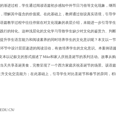
的渐进过程，学生通过阅读语篇初步感知中外节日习俗等文化现象，继而
，理解其中蕴含的价值观。在此基础上，教师通过创设真实语境，引导学
语篇教学过程中往往停留在对文化现象的表层介绍，未能进一步引导学生
践行的转化。这种浅层化的文化学习导致学生缺少对文化的鉴赏力、判断
提升学生语言能力和阅读素养的同时培养学生的文化意识呢？本文以一节
环节中设计层层递进的阅读活动，有效培养学生的文化意识。本案例语篇为
ry Time板块，文本以记叙文的形式描述了Mike和家人庆祝圣诞节的系列活动。
当天共享圣诞美食，完整呈现了一个西方家庭庆祝圣诞节的场景。该语篇
提升文化交流能力；在此基础上，引导学生对比圣诞节和春节的异同，积
EDU.CN/