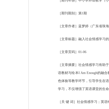
［期刊年份］中小学外语教学（小学
［期刊期别］第1期
［文章作者］蓝梦婷（广东省珠海
［文章标题］融入社会情感学习的
［文章页码］01-06
［文章摘要］社会情感学习有助于
语教材与绘本I Am Enoug
色体验等教学环节，引导学生在语
学习，不仅增强了英语课堂的生命
［关 键 词］社会情感学习；英