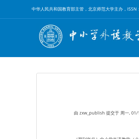
跳
中华人民共和国教育部主管，北京师范大学主办，ISSN：1002-
转
到
主
要
内
容
由
zxw_publish
提交于
周一, 01/1