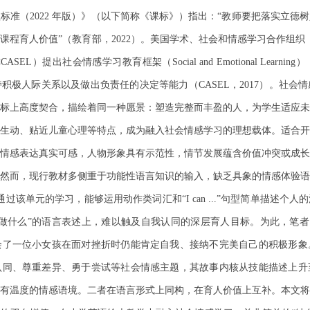
标准（2022 年版）》（以下简称《课标》）指出：“教师要把落实立德
值”（教育部，2022）。美国学术、社会和情感学习合作组织（Collaborative 
，以下简称CASEL）提出社会情感学习教育框架（Social and Emotional L
积极人际关系以及做出负责任的决定等能力（CASEL，2017）。社会
标上高度契合，描绘着同一种愿景：塑造完整而丰盈的人，为学生适应未
生动、贴近儿童心理等特点，成为融入社会情感学习的理想载体。适合开
情感表达真实可感，人物形象具有示范性，情节发展蕴含价值冲突或成长
然而，现行教材多侧重于功能性语言知识的输入，缺乏具象的情感体验语
m为例，学生通过该单元的学习，能够运用动作类词汇和“I can ...”句型简单
什么”的语言表述上，难以触及自我认同的深层育人目标。为此，笔者引入绘本
绘了一位小女孩在面对挫折时仍能肯定自我、接纳不完美自己的积极形象
认同、尊重差异、勇于尝试等社会情感主题，其故事内核从技能描述上升
有温度的情感语境。二者在语言形式上同构，在育人价值上互补。本文将