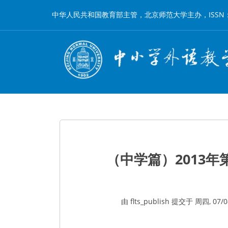
跳
中华人民共和国教育部主管，北京师范大学主办，ISSN：1002-
转
到
主
要
内
容
（中学篇）2013
由
flts_publish
提交于
周四, 07/08