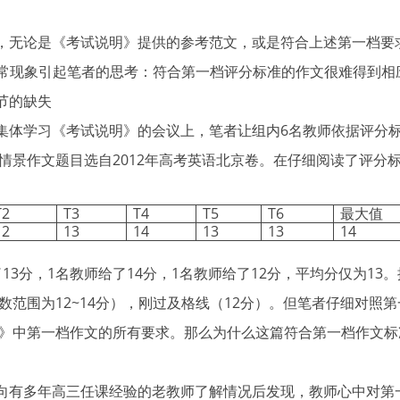
无论是《考试说明》提供的参考范文，或是符合上述第一档要
一反常现象引起笔者的思考：符合第一档评分标准的作文很难得到
节的缺失
体学习《考试说明》的会议上，笔者让组内6名教师依据评分标
情景作文题目选自2012年高考英语北京卷。在仔细阅读了评分
T2
T3
T4
T5
T6
最大值
12
13
14
13
13
14
3分，1名教师给了14分，1名教师给了12分，平均分仅为13
数范围为12~14分），刚过及格线（12分）。但笔者仔细对照
》中第一档作文的所有要求。那么为什么这篇符合第一档作文标
有多年高三任课经验的老教师了解情况后发现，教师心中对第