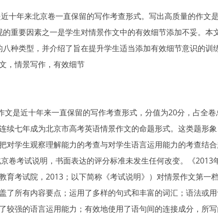
是近十年来北京卷一直保留的写作考查形式。写出高质量的作文
现的重要因素之一是学生对情景作文中的有效细节添加不妥。本
的八种类型，并介绍了旨在提升学生适当添加有效细节意识的训
文，情景写作，有效细节
近十年来一直保留的写作考查形式，分值为20分，占全卷总分值的1
连续七年成为北京市高考英语情景作文的命题形式。这类题形象
把对学生观察理解能力的考查与对学生语言运用能力的考查结合
的北京卷考试说明，书面表达的评分标准未发生任何改变。《201
育考试院，2013；以下简称《考试说明》）对情景作文第一档（
盖了所有内容要点；运用了多样的句式和丰富的词汇；语法或用
了较强的语言运用能力；有效地使用了语句间的连接成分，所写