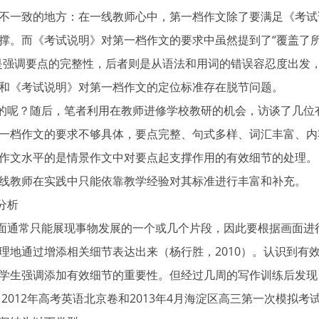
不一致的地方：在一线教师心中，第一档作文除了要满足《考试
撑。而《考试说明》对第一档作文的要求中虽然提到了“覆盖了所
是强调要点的完整性，后者则是从语法和用词的错误容忍度出发
和《考试说明》对第一档作文的定位标准存在脱节问题。
呢？随后，笔者利用在教师进修学校教研的机会，访谈了几位
一档作文的要求不够具体，要点完整、句式多样、词汇丰富、内
作文水平的是情景作文中对要点起支撑作用的有效细节的处理。
线教师在实践中只能依靠教学经验对其标准进行丰富和补充。
分析
通常只能展现事物发展的一个或几个片段，因此要根据画面进
理地通过增添相关细节表达出来（杨行胜，2010）。认识到有
学生强调添加有效细节的重要性。但经过几周的写作训练后发现
、2012年高考英语北京卷和2013年4月海淀区高三第一次模拟