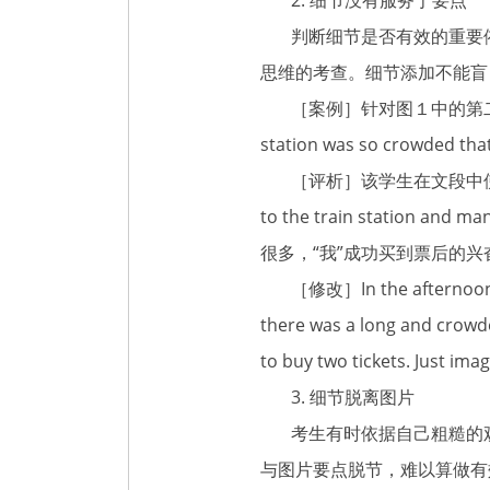
判断细节是否有效的重要依
思维的考查。细节添加不能盲
［案例］针对图１中的第二幅图片，某学生描
station was so crowded that
［评析］该学生在文段中使用
to the train station a
很多，“我”成功买到票后的
［修改］In the afternoon, I we
there was a long and crowde
to buy two tickets. Just imag
3. 细节脱离图片
考生有时依据自己粗糙的观
与图片要点脱节，难以算做有