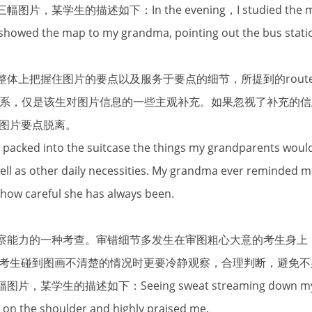
的描述如下：In the evening，I studied the map of B
 showed the map to my grandma, pointing out the bus statio
把握住图片的要点以及服务于要点的细节，所提到的route、bus
无直接关系，仅是该生对图片信息的一些主观补充。如果忽视了补充
图片要点脱离。
ked into the suitcase the things my grandparents would
well as other daily necessities. My grandma ever reminded m
 how careful she has always been.
能力的一种考查。审错细节多发生在审图粗心大意的考生身上
考生碰到图画不清楚的情况时更要冷静观察，合理判断，避免不
的描述如下：Seeing sweat streaming down my face
e on the shoulder and highly praised me.