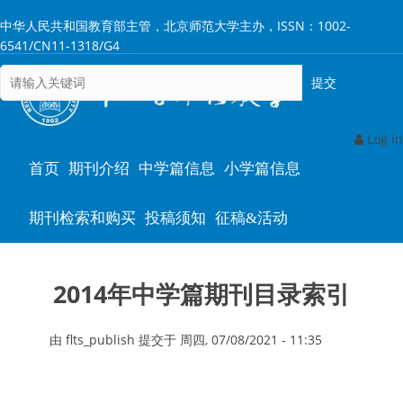
跳
中华人民共和国教育部主管，北京师范大学主办，ISSN：1002-
转
6541/CN11-1318/G4
到
主
要
内
容
Log in
Main
首页
期刊介绍
中学篇信息
小学篇信息
navigation
期刊检索和购买
投稿须知
征稿&活动
2014年中学篇期刊目录索引
由
flts_publish
提交于
周四, 07/08/2021 - 11:35