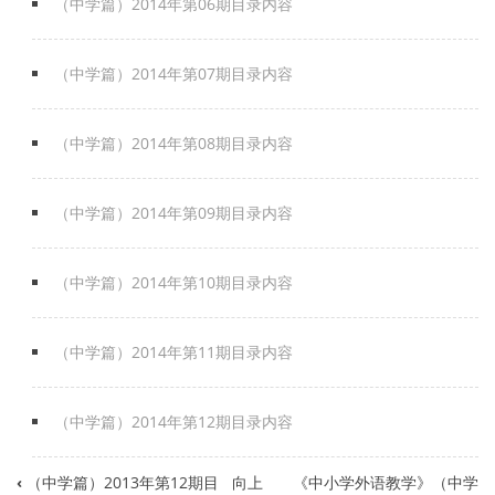
（中学篇）2014年第06期目录内容
（中学篇）2014年第07期目录内容
（中学篇）2014年第08期目录内容
（中学篇）2014年第09期目录内容
（中学篇）2014年第10期目录内容
（中学篇）2014年第11期目录内容
（中学篇）2014年第12期目录内容
‹
（中学篇）2013年第12期目
向上
《中小学外语教学》（中学