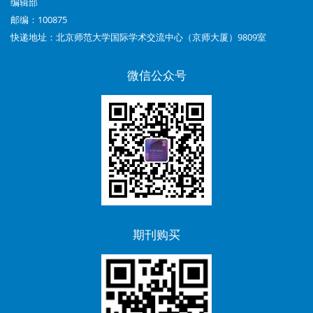
编辑部
目
邮编：100875
录
快递地址：北京师范大学国际学术交流中心（京师大厦）9809室
索
微信公众号
引
期刊购买