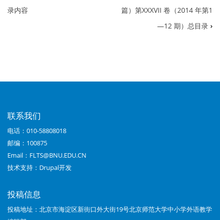
书
录内容
篇）第XXXVII 卷（2014 年第1
籍
—12 期）总目录
›
遍
历
链
接：
2014
联系我们
年
电话：010-58808018
中
邮编：100875
学
Email：FLTS@BNU.EDU.CN
技术支持：
Drupal开发
篇
期
投稿信息
刊
投稿地址：北京市海淀区新街口外大街19号北京师范大学中小学外语教学