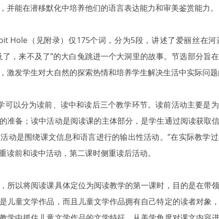
，并能在潜移默化中培养他们的语言表达能力和审美鉴赏能力。
Rabbit Hole（见附录）仅175个词，分为5段，讲述了爱丽
及了，来不及了”的大白兔跳进一个大洞里的故事。节选部分旨
，激发学生对大自然的探索热情和培养学生解决生活中实际问题
读教学可以分为读前、读中和读后三个教学环节。读前活动主要是
的准备；读中活动是阅读课的主体部分，是学生通过阅读获取
活动是围绕课文信息和语言进行的输出性活动。”在实际教学
重读前和读中活动，第二课时侧重读后活动。
，所以将阅读课具体定位为阅读教学的第一课时，目的是在带
是儿童文学作品，而且儿童文学作品拥有自己特定的读者对象
教学中抓住儿童文学作品的文学特征，从美学角度对课文内容