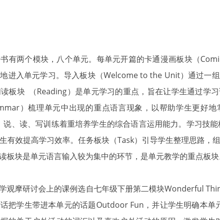
有两个模块，八个单元。每单元开篇的卡通漫画板块（Comic 
入单元学习。导入板块（Welcome to the Unit）通
读板块 （Reading）是单元学习的重点，旨在让学生通过学
ammar）梳理单元中出现的重点语言现象，以帮助学生更好
ls）中的听、说、读、写训练着重培养学生的综合语言运用能力。学习技能板块（
生有效提高学习效率。任务板块（Task）引导学生整理思路，
读板块是单元语言输入较为集中的环节，是单元教学的重点板块
摩研讨会上的课例选自七年级下册第二模块Wonderful Thing
把学生带进本单元的话题Outdoor Fun，并让学生明确本