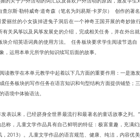
握的关于户外活动的词汇以及喜欢户外活动的原因，激发学生
Hole 节选自查尔斯·勒特威奇·道奇森（笔名为刘易斯·卡罗尔） 创
叫爱丽丝的小女孩掉进兔子洞后在一个神奇王国开展的奇妙旅行
听有关风筝以及风筝发展史的介绍，完成相关任务，并在外出
板块介绍英语词典的使用方法。 任务板块要求学生阅读节选自
象，运用本单元所学的知识续写后面的故事。
阅读教学在本单元教学中起着以下几方面的重要作用：一是激
成任务板块的写作任务在语言知识和句型结构方面提供铺垫；
的语境中体验语法。
5年发表以来，已经跻身全世界最流行和最著名的童话故事之列。
的总称，儿童文学作品具有自己鲜明的特征：极富童趣，充满幻
凤，2013）。儿童文学作品的语言规范、健康、纯洁，内容优