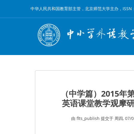
跳
中华人民共和国教育部主管，北京师范大学主办，ISSN：1002-
转
到
主
要
内
容
（中学篇）2015
英语课堂教学观摩研
由
flts_publish
提交于
周四, 07/08