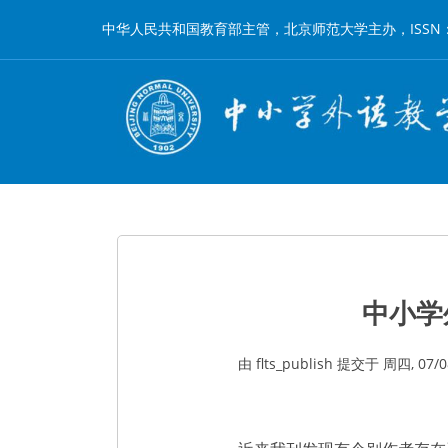
跳
中华人民共和国教育部主管，北京师范大学主办，ISSN：1002-
转
到
主
要
内
容
中小学
由
flts_publish
提交于
周四, 07/08