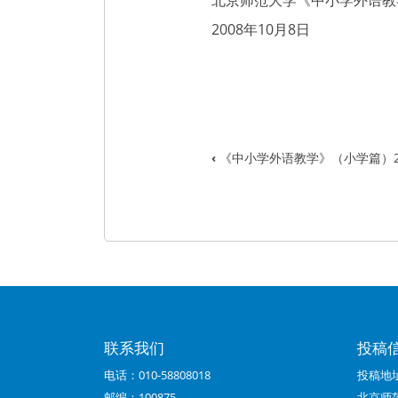
北京师范大学《中小学外语教
2008年10月8日
‹
《中小学外语教学》（小学篇）2
书
籍
遍
历
链
接：
联系我们
投稿
中
电话：010-58808018
投稿地
小
邮编：100875
北京师