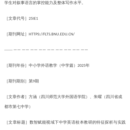
学生对叙事语言的掌控能力及整体写作水平。
［文章代号］
25IE1
［期刊网址］
HTTPS://FLTS.BNU.EDU.CN/
——
—— —— —— —— —— —— —— —— ——
［期刊年份］中小学外语教学（中学篇）
年
2025
［期刊期别］第
期
9
［文章作者］方涵（四川师范大学外国语学院）、朱曜（四川省成
都市第七中学）
［文章标题］数智赋能视域下中学英语校本教研的特征探析与实践