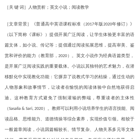
［关
键
词］人物赏析；英文小说；阅读教学
［文章背景］《普通高中英语课程标准（
年版
年修订）》
2017
2020
（以下简称《课标》）提倡开展广泛阅读，让学生体验更丰富的语
篇文体，如小说、传记等；提倡通过阅读拓展思维，提高审美、鉴
赏和评价的能力（教育部，
）。英文小说作为经典语篇类型，
2020
是开展广泛阅读实践的重要载体。小说以其独特的艺术魅力，在潜
移默化中实现教化功能：它摒弃了说教式学习的枯燥，通过生动的
人物形象和故事情节，让读者在愉悦的阅读体验中自然地获得启
迪。这种教育方式避免了强制灌输的弊端，尊重读者的主体性
（
）。教师可以利用小说培养学生的语言技能、阅
Sasalia & Sari, 2020
读品格、思维能力、道德情操等综合素养，实现价值引领。相较于
一般篇章阅读，小说因篇幅较长、情节复杂、人物关系多元等文体