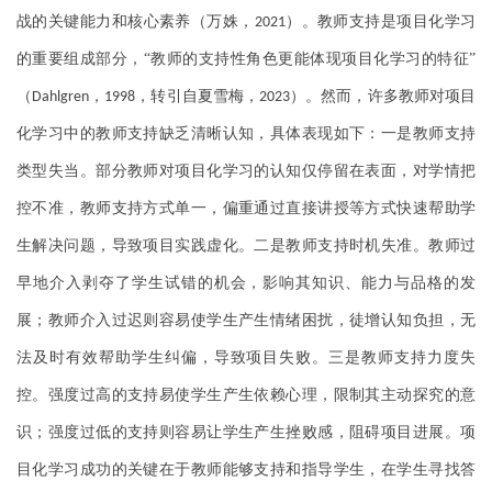
战的关键能力和核心素养（万姝，
）。教师支持是项目化学习
2021
的重要组成部分，“教师的支持性角色更能体现项目化学习的特征”
（
，
，转引自夏雪梅，
）。然而，许多教师对项目
Dahlgren
1998
2023
化学习中的教师支持缺乏清晰认知，具体表现如下：一是教师支持
类型失当。部分教师对项目化学习的认知仅停留在表面，对学情把
控不准，教师支持方式单一，偏重通过直接讲授等方式快速帮助学
生解决问题，导致项目实践虚化。二是教师支持时机失准。教师过
早地介入剥夺了学生试错的机会，影响其知识、能力与品格的发
展；教师介入过迟则容易使学生产生情绪困扰，徒增认知负担，无
法及时有效帮助学生纠偏，导致项目失败。三是教师支持力度失
控。强度过高的支持易使学生产生依赖心理，限制其主动探究的意
识；强度过低的支持则容易让学生产生挫败感，阻碍项目进展。项
目化学习成功的关键在于教师能够支持和指导学生，在学生寻找答