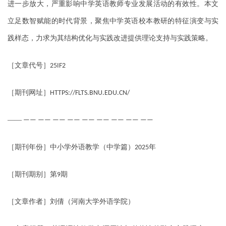
进一步放大，严重影响中学英语教师专业发展活动的有效性。本文
立足数智赋能的时代背景，聚焦中学英语校本教研的特征演变与实
践样态，力求为其结构优化与实践改进提供理论支持与实践策略。
［文章代号］
25IF2
［期刊网址］
HTTPS://FLTS.BNU.EDU.CN/
——
—— —— —— —— —— —— —— —— ——
［期刊年份］中小学外语教学（中学篇）
年
2025
［期刊期别］第
期
9
［文章作者］刘倩（河南大学外语学院）