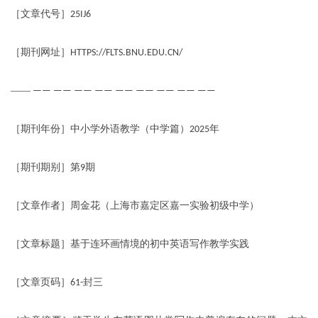
［文章代号］
25IJ6
［期刊网址］
HTTPS://FLTS.BNU.EDU.CN/
——
—— —— —— —— —— —— —— —— ——
［期刊年份］中小学外语教学（中学篇）
年
2025
［期刊期别］第
期
9
［文章作者］周金花（上海市嘉定区嘉一实验初级中学）
［文章标题］基于连环画情境的初中英语写作教学实践
［文章页码］
封三
61-