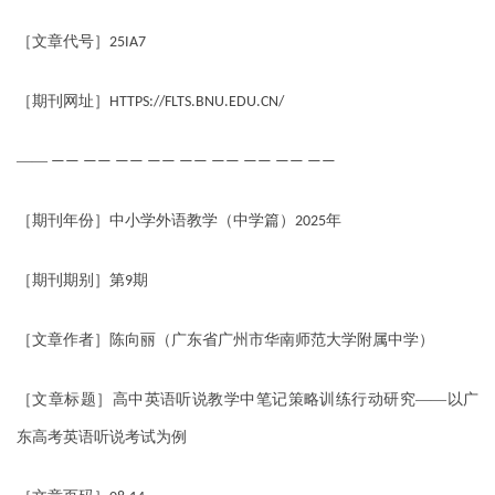
［文章代号］
25IA7
［期刊网址］
HTTPS://FLTS.BNU.EDU.CN/
——
—— —— —— —— —— —— —— —— ——
［期刊年份］中小学外语教学（中学篇）
年
2025
［期刊期别］第
期
9
［文章作者］陈向丽（广东省广州市华南师范大学附属中学）
［文章标题］高中英语听说教学中笔记策略训练行动研究——以广
东高考英语听说考试为例