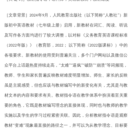
［文章背景］
年
月，人民教育出版社（以下简称“人教社”）新
2024
9
版初中英语教材（七年级上册）启用，新教材在词汇、阅读、听说
及写作各方面均进行了较大调整，以对标《义务教育英语课程标准
（
年版）》（教育部，
；
以下简称《
版课标》）中的
2022
2022
2022
各项要求。新教材的使用受到普遍关注，多个门户网站以及微信公
众平台上话题热度持续走高，“太难”“逼疯”“破防”“崩溃”等词频现，
教师、学生和家长普遍反映教材难度明显增加。师生、家长的反映
虽是主观感受，但也应该与教材编写中的新变化有关，尤其是与教
材文本的内容和要求有关。教材指令语在教学体系中扮演着至关重
要的角色，它既是教材编写理念的直接体现，同时也与教师的教学
实施以及学生的学习过程紧密关联。因此，分析教材指令语是观察
教材“变难”现象最直接的路径之一，并可以为从教学理念、目标要