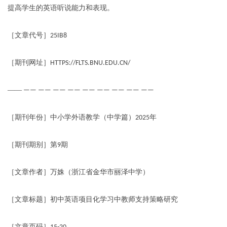
提高学生的英语听说能力和表现。
［文章代号］
25IB8
［期刊网址］
HTTPS://FLTS.BNU.EDU.CN/
——
—— —— —— —— —— —— —— —— ——
［期刊年份］中小学外语教学（中学篇）
年
2025
［期刊期别］第
期
9
［文章作者］万姝（浙江省金华市丽泽中学）
［文章标题］初中英语项目化学习中教师支持策略研究
［文章页码］