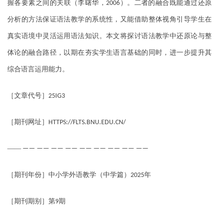
握各要素之间的关联（李曙华，
）。二者的融合既能通过还原
2006
分析的方法保证语法教学的系统性，又能借助整体视角引导学生在
真实语境中灵活运用语法知识。本文将探讨语法教学中还原论与整
体论的融合路径，以期在夯实学生语言基础的同时，进一步提升其
综合语言运用能力。
［文章代号］
25IG3
［期刊网址］
HTTPS://FLTS.BNU.EDU.CN/
——
—— —— —— —— —— —— —— —— ——
［期刊年份］中小学外语教学（中学篇）
年
2025
［期刊期别］第
期
9