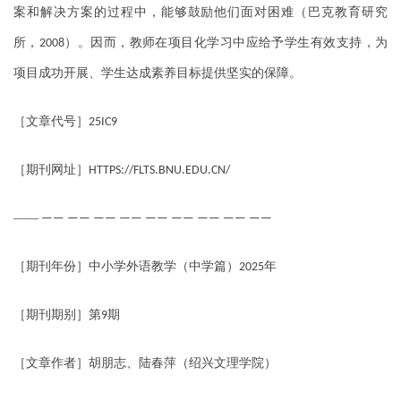
案和解决方案的过程中，能够鼓励他们面对困难（巴克教育研究
所，
）。因而，教师在项目化学习中应给予学生有效支持，为
2008
项目成功开展、学生达成素养目标提供坚实的保障。
［文章代号］
25IC9
［期刊网址］
HTTPS://FLTS.BNU.EDU.CN/
——
—— —— —— —— —— —— —— —— ——
［期刊年份］中小学外语教学（中学篇）
年
2025
［期刊期别］第
期
9
［文章作者］胡朋志、陆春萍（绍兴文理学院）