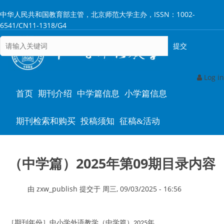
跳
中华人民共和国教育部主管，北京师范大学主办，ISSN：1002-
转
6541/CN11-1318/G4
到
主
要
内
容
Log in
Main
首页
期刊介绍
中学篇信息
小学篇信息
navigation
期刊检索和购买
投稿须知
征稿&活动
（中学篇）2025年第09期目录内容
由
zxw_publish
提交于
周三, 09/03/2025 - 16:56
［期刊年份］中小学外语教学（中学篇）
年
2025