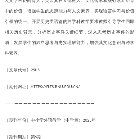
人文学科协同育人，突显其在立德树人、文化传承和核心素养培育
中的价值，增强学生的思辨能力与人文素养，实现语言学习与价值
引领的统一。开展历史类语篇的跨学科教学要求教师引导学生回顾
相关历史背景，分析历史事件关键细节，深入思考历史事件的影
响，发展学生的独立思考与史实理解能力，增强其文化意识与跨学
科素养。
［文章代号］
25II5
［期刊网址］
HTTPS://FLTS.BNU.EDU.CN/
——
—— —— —— —— —— —— —— —— ——
［期刊年份］中小学外语教学（中学篇）
年
2025
［期刊期别］第
期
9