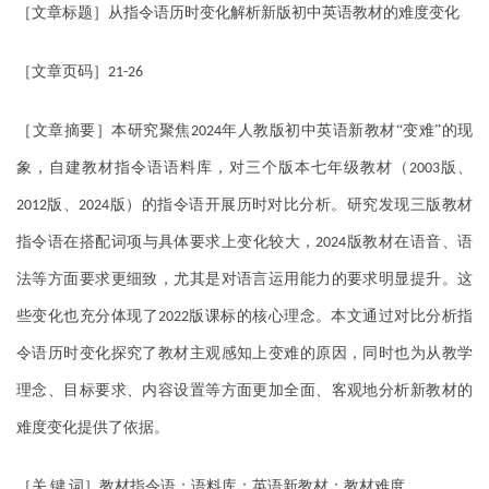
［文章标题］从指令语历时变化解析新版初中英语教材的难度变化
［文章页码］
21-26
［文章摘要］本研究聚焦
年人教版初中英语新教材“变难”的现
2024
象，自建教材指令语语料库，对三个版本七年级教材（
版、
2003
版、
版）的指令语开展历时对比分析。研究发现三版教材
2012
2024
指令语在搭配词项与具体要求上变化较大，
版教材在语音、语
2024
法等方面要求更细致，尤其是对语言运用能力的要求明显提升。这
些变化也充分体现了
版课标的核心理念。本文通过对比分析指
2022
令语历时变化探究了教材主观感知上变难的原因，同时也为从教学
理念、目标要求、内容设置等方面更加全面、客观地分析新教材的
难度变化提供了依据。
［关
键
词］教材指令语；语料库；英语新教材；教材难度