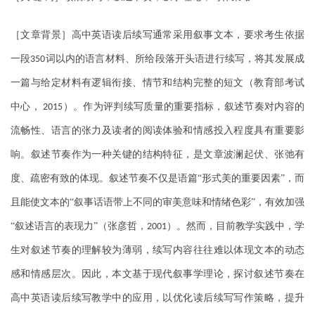
［文章背景］高中英语读后续写通常采用叙事文本，要求考生依据
一段
词以内的语言材料、所给段落开头语进行续写，将其发展成
350
一篇与给定材料有逻辑衔接、情节和结构完整的短文（教育部考试
中心，
）。作为评判续写质量的重要指标，叙述节奏对内容的
2015
流畅性、语言的张力及读者的阅读体验和情感投入程度具有重要影
响。叙述节奏作为一种关键的结构特征，是文章波澜起伏、张弛有
度、疏密有致的体现。叙述节奏不仅是语篇“形式美的重要因素”，而
且能使文本的“叙事话语带上不同的审美意味和情绪色彩”，有效加强
“叙述语言的表现力”（张彦哲，
）。然而，目前教学实践中，学
2001
生对叙述节奏的理解较为薄弱，续写内容往往难以体现文本的动态
感和情感层次。因此，本文基于现代叙事学理论，探讨叙述节奏在
高中英语读后续写教学中的应用，以优化读后续写写作策略，提升