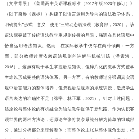
［文章背景］《普通高中英语课程标准（
年版
年修订）》
2017
2020
（以下简称《课标》）构建了以语言运用为导向的语法教学体系，
明确提出“形式—意义—使用”三维动态语法观（教育部，
）。该
2020
语法观突破了传统语法教学重规则传授的局限，强调在具体语境中
恰当运用语法知识。然而，在实际教学中仍存在两种倾向：一方
面，部分教师过度依赖语法规则的讲解与机械训练（潘素洪，
）。这虽有助于学生掌握语法知识，但碎片化的教学方式使学
2016
生难以形成完整的语法体系。另一方面，有的教师过分强调真实语
境中语言能力的整体培养，但忽视语法规则的系统讲授，造成学生
语言表达的准确性不足（张宇、林正军，
）。针对上述问题，
2021
还原论与整体论的有机融合为语法教学提供了新思路。作为认识客
观世界的两种方法论，还原论主张将复杂系统分解为简单的组成部
分，通过分析部分来理解整体；而整体论主张从整体视角出发，把