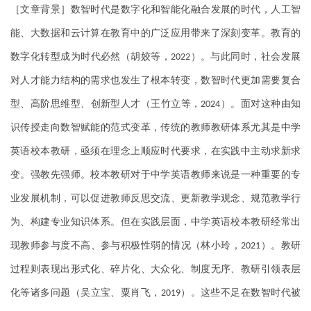
［文章背景］数智时代是数字化和智能化融合发展的时代，人工智
能、大数据和云计算在教育中的广泛应用带来了深刻变革。教育的
数字化转型成为时代必然（胡姣等，
）。与此同时，社会发展
2022
对人才能力结构的需求也发生了根本转变，数智时代更加需要复合
型、高阶思维型、创新型人才（王竹立等，
）。面对这种由知
2024
识传授走向数智赋能的范式变革，传统的教师教研体系尤其是中学
英语校本教研，亟须在理念上顺应时代要求，在实践中主动求新求
变。强教先强师。校本教研对于中学英语教师来说是一种重要的专
业发展机制，可以促进教师反思交流、更新教学观念、规范教学行
为、构建专业知识体系。但在实践层面，中学英语校本教研经常出
现教师参与度不高、参与积极性弱的情况（林小玲，
）。教研
2021
过程则表现出形式化、碎片化、大众化、制度无序、教研引领表层
化等诸多问题（吴立宝、粟肖飞，
）。这些不足在数智时代被
2019