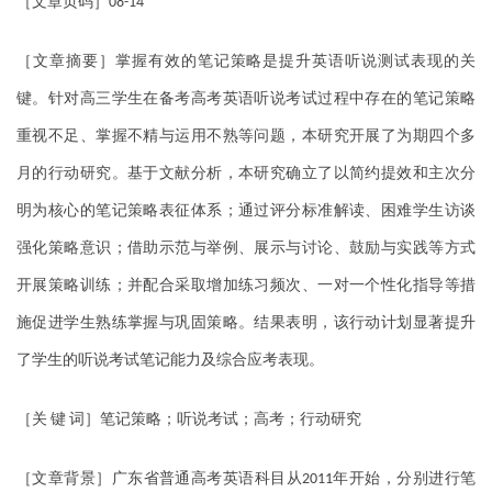
［文章页码］
08-14
［文章摘要］掌握有效的笔记策略是提升英语听说测试表现的关
键。针对高三学生在备考高考英语听说考试过程中存在的笔记策略
重视不足、掌握不精与运用不熟等问题，本研究开展了为期四个多
月的行动研究。基于文献分析，本研究确立了以简约提效和主次分
明为核心的笔记策略表征体系；通过评分标准解读、困难学生访谈
强化策略意识；借助示范与举例、展示与讨论、鼓励与实践等方式
开展策略训练；并配合采取增加练习频次、一对一个性化指导等措
施促进学生熟练掌握与巩固策略。结果表明，该行动计划显著提升
了学生的听说考试笔记能力及综合应考表现。
［关
键
词］笔记策略；听说考试；高考；行动研究
［文章背景］广东省普通高考英语科目从
年开始，分别进行笔
2011