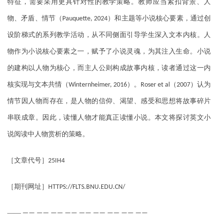
特征，需要采用更具针对性的教学策略。教师应当紧扣背景、人
物、矛盾、情节（
）和主题等小说核心要素，通过创
Pauquette, 2024
设阶梯式的系列教学活动，从不同侧面引导学生深入文本内核。人
物作为小说核心要素之一，赋予了小说灵魂，为其注入生命。小说
的建构以人物为核心，而主人公则构成故事内核，读者通过这一内
核实现与文本共情（
）。
（
）认为
Winternheimer, 2016
Roser et al
2007
情节因人物而存在，是人物的信仰、渴望、感受和思想将故事碎片
串联成章。因此，读懂人物才能真正读懂小说。本文将探讨英文小
说阅读中人物赏析的策略。
［文章代号］
25IH4
［期刊网址］
HTTPS://FLTS.BNU.EDU.CN/
——
—— —— —— —— —— —— —— —— ——