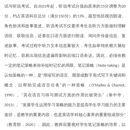
试与听说考试。自
年起，听说考试分值由原来的
分调整为
2021
15
20
分，约占英语科目总分（满分
分）的
，题型包括模仿朗读、
150
13%
角色扮演和故事复述。听说考试不仅要求考生在听力方面做到理解
语段、获取信息，还要在口语方面进行朗读、询问并传递信息、复
述故事。考试过程中听力文本信息量较大，考生如单纯依赖大脑短
时记忆，容易出现信息遗漏而影响后续口语表达。因此，必须依赖
一定的笔记策略来弥补短时记忆的局限。笔记策略（
）是
Note-taking
认知策略的一种，是“用缩写的语言、图形或数字形式写下关键词和
概念，以帮助完成语言任务”的一种策略
（
O'Malley & Chamot,
）。“其在语言习得与测试方面的作用比较突出”（泰中华，
1990
）。“发展学生运用学习策略的能力是提高学生学习能力的主要
2013
途径，是教学的重要内容，也是英语学科核心素养的重要组成部分”
（教育部，
）。因此，教师应重视对学生笔记策略的培养，以
2020