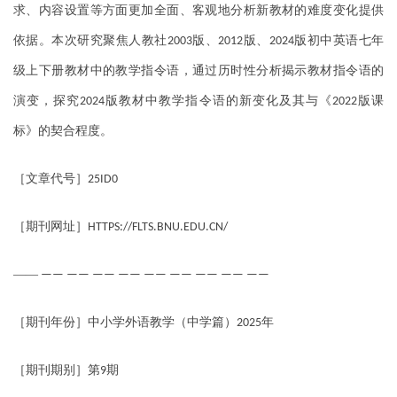
求、内容设置等方面更加全面、客观地分析新教材的难度变化提供
依据。本次研究聚焦人教社
版、
版、
版初中英语七年
2003
2012
2024
级上下册教材中的教学指令语，通过历时性分析揭示教材指令语的
演变，探究
版教材中教学指令语的新变化及其与《
版课
2024
2022
标》的契合程度。
［文章代号］
25ID0
［期刊网址］
HTTPS://FLTS.BNU.EDU.CN/
——
—— —— —— —— —— —— —— —— ——
［期刊年份］中小学外语教学（中学篇）
年
2025
［期刊期别］第
期
9