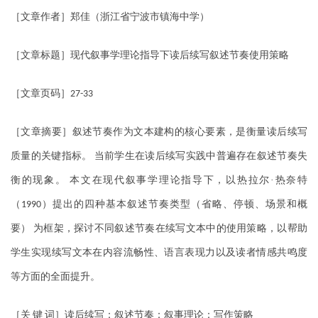
［文章作者］郑佳（浙江省宁波市镇海中学）
［文章标题］现代叙事学理论指导下读后续写叙述节奏使用策略
［文章页码］
27-33
［文章摘要］叙述节奏作为文本建构的核心要素，是衡量读后续写
质量的关键指标。
当前学生在读后续写实践中普遍存在叙述节奏失
衡的现象。
本文在现代叙事学理论指导下，以热拉尔·热奈特
（
）提出的四种基本叙述节奏类型（省略、停顿、场景和概
1990
要）
为框架，探讨不同叙述节奏在续写文本中的使用策略，以帮助
学生实现续写文本在内容流畅性、语言表现力以及读者情感共鸣度
等方面的全面提升。
［关
键
词］读后续写；叙述节奏；叙事理论；写作策略