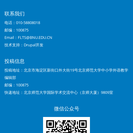
接：
联系我们
《中
电话：010-58808018
小
邮编：100875
学
Email：FLTS@BNU.EDU.CN
技术支持：
Drupal开发
外
语
投稿信息
教
投稿地址：北京市海淀区新街口外大街19号北京师范大学中小学外语教学
编辑部
学》
邮编：100875
（中
快递地址：北京师范大学国际学术交流中心（京师大厦）9809室
学
微信公众号
篇）
第