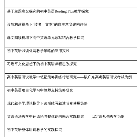
基于主题意义探究的初中英语Reading Plus教学探究
设想构建视角下“读者—文本”的自主意义建构路径
群文阅读视域下高中英语单元读写结合教学探究
初中英语以读促写教学策略的应用实践
习近平文化思想下的初中英语课程思政探究
高中英语听说教学中笔记策略训练行动研究——以广东高考英语听说考试为例
初中英语项目化学习中教师支持策略研究
现代叙事学理论指导下读后续写叙述节奏使用策略
英语语法教学中还原论与整体论的融合实践探究——以定语从句教学为例
初中英语整体听说教学的实践探究