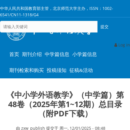
跳
中华人民共和国教育部主管，北京师范大学主办，ISSN：1002-
转
6541/CN11-1318/G4
到
主
要
内
容
Log in
Main
首页
期刊介绍
中学篇信息
小学篇信息
navigation
期刊检索和购买
投稿须知
征稿&活动
《中小学外语教学》（中学篇）第
48卷（2025年第1~12期）总目录
（附PDF下载）
由
zxw_publish
提交于
周一, 12/01/2025 - 08:48