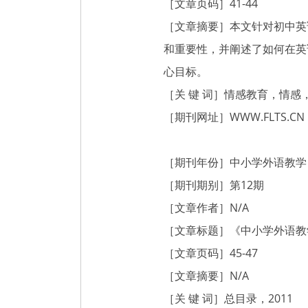
［文章页码］41-44
［文章摘要］本文针对初中英
和重要性，并阐述了如何在英
心目标。
［关 键 词］情感教育，情
［期刊网址］
WWW.FLTS.CN
［期刊年份］中小学外语教学（
［期刊期别］第12期
［文章作者］N/A
［文章标题］《中小学外语教学》
［文章页码］45-47
［文章摘要］N/A
［关 键 词］总目录，2011