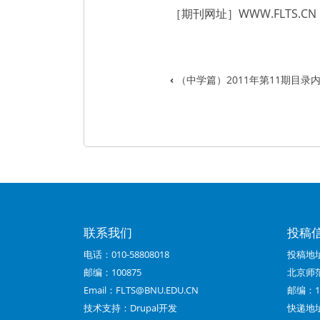
［期刊网址］
WWW.FLTS.CN
‹
（中学篇）2011年第11期目录
书
籍
遍
历
链
接：
联系我们
投稿
（中
电话：010-58808018
投稿地
学
邮编：100875
北京师
篇）
Email：FLTS@BNU.EDU.CN
邮编：10
技术支持：
Drupal开发
快递地