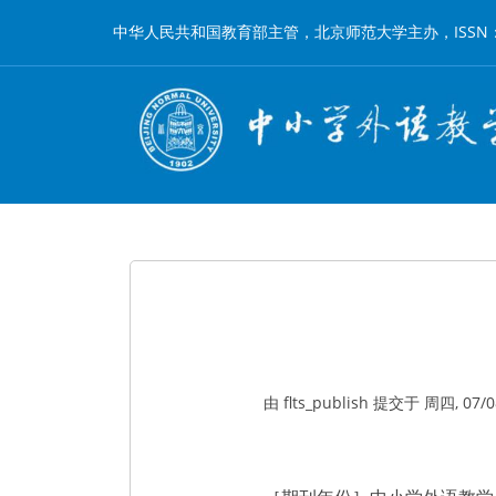
跳
中华人民共和国教育部主管，北京师范大学主办，ISSN：1002-
转
到
主
要
内
容
由
flts_publish
提交于
周四, 07/08