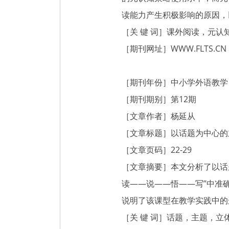
读能力产生积极影响的原因，
［关 键 词］课外阅读，元
［期刊网址］
WWW.FLTS.CN
［期刊年份］中小学外语教学（
［期刊期别］第12期
［文章作者］杨延从
［文章标题］以话题为中心的
［文章页码］22-29
［文章摘要］本文分析了以话
读——说——悟——写”中准
说明了该课型在教学实践中的
［关 键 词］话题，主题，