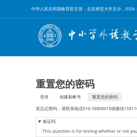
跳
中华人民共和国教育部主管，北京师范大学主办，ISSN：1002-
转
到
主
要
内
容
重置您的密码
登录
创建新帐号
重置您的密码
（活
主
动
若忘记密码，请联系电话010-58808018或微信1581
标
标
签）
验证码
签
This question is for testing whether or not 