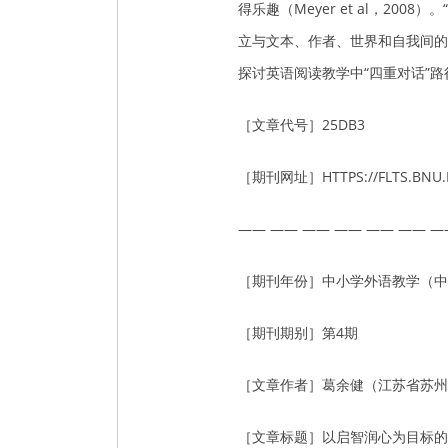
得乐趣（Meyer et al，
立与文本、作者、世界和自我间的
探讨英语阅读教学中“四重对话”
［文章代号］25DB3
［期刊网址］HTTPS://FLTS.BNU.
—— —— —— —— —— —— —
［期刊年份］中小学外语教学（中学
［期刊期别］第4期
［文章作者］葛余健（江苏省苏州
［文章标题］以启智润心为目标的