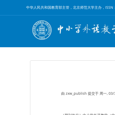
跳
中华人民共和国教育部主管，北京师范大学主办，ISSN：1002-
转
到
主
要
内
容
由
zxw_publish
提交于
周一, 03/3