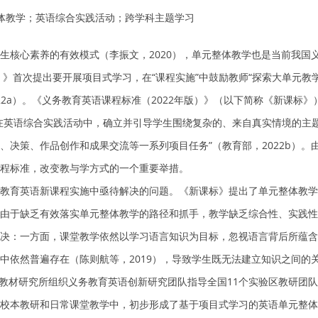
整体教学；英语综合实践活动；跨学科主题学习
生核心素养的有效模式（李振文，2020），单元整体教学也是当前我国
版）》首次提出要开展项目式学习，在“课程实施”中鼓励教师“探索大单元
22a）。《义务教育英语课程标准（2022年版）》（以下简称《新课标
在英语综合实践活动中，确立并引导学生围绕复杂的、来自真实情境的主
、决策、作品创作和成果交流等一系列项目任务”（教育部，2022b）。
程标准，改变教与学方式的一个重要举措。
教育英语新课程实施中亟待解决的问题。《新课标》提出了单元整体教学
由于缺乏有效落实单元整体教学的路径和抓手，教学缺乏综合性、实践性
决：一方面，课堂教学依然以学习语言知识为目标，忽视语言背后所蕴含
中依然普遍存在（陈则航等，2019），导致学生既无法建立知识之间的
课程教材研究所组织义务教育英语创新研究团队指导全国11个实验区教研团
校本教研和日常课堂教学中，初步形成了基于项目式学习的英语单元整体