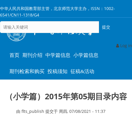
跳
中华人民共和国教育部主管，北京师范大学主办，ISSN：1002-
转
6541/CN11-1318/G4
到
主
要
内
容
Log in
Main
首页
期刊介绍
中学篇信息
小学篇信息
navigation
期刊检索和购买
投稿须知
征稿&活动
（小学篇）2015年第05期目录内容
由
flts_publish
提交于
周四, 07/08/2021 - 11:37