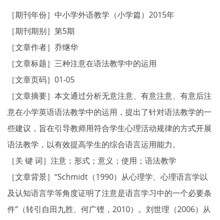
［期刊年份］中小学外语教学（小学篇）2015年
［期刊期别］第5期
［文章作者］乔继华
［文章标题］三种注意在语法教学中的运用
［文章页码］01-05
［文章摘要］本文通过分析无意注意、有意注意、有意后注
意在小学英语语法教学中的运用，提出了针对语法教学的一
些建议，旨在引导教师用符合学生心理活动规律的方式开展
语法教学，以有效提高学生的综合语言运用能力。
［关 键 词］注意；形式；意义；使用；语法教学
［文章背景］“Schmidt（1990）从心理学、心理语言学以
及认知语言学等角度证明了注意是语言学习中的一个必要条
件”（转引自田九胜、何广铿，2010）。刘世理（2006）从