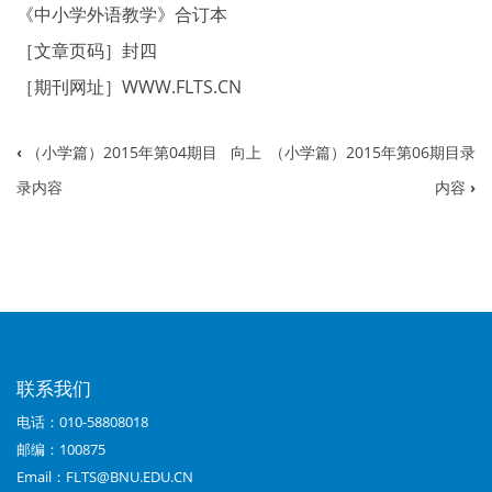
《中小学外语教学》合订本
［文章页码］封四
［期刊网址］
WWW.FLTS.CN
‹
（小学篇）2015年第04期目
向上
（小学篇）2015年第06期目录
书
录内容
内容
›
籍
遍
历
链
接：
联系我们
（小
电话：010-58808018
学
邮编：100875
篇）
Email：FLTS@BNU.EDU.CN