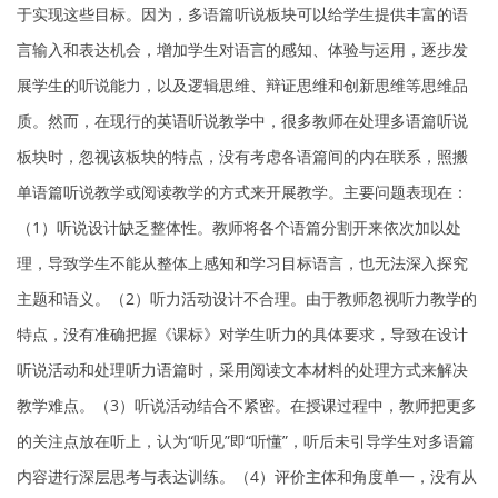
于实现这些目标。因为，多语篇听说板块可以给学生提供丰富的语
言输入和表达机会，增加学生对语言的感知、体验与运用，逐步发
展学生的听说能力，以及逻辑思维、辩证思维和创新思维等思维品
质。然而，在现行的英语听说教学中，很多教师在处理多语篇听说
板块时，忽视该板块的特点，没有考虑各语篇间的内在联系，照搬
单语篇听说教学或阅读教学的方式来开展教学。主要问题表现在：
（1）听说设计缺乏整体性。教师将各个语篇分割开来依次加以处
理，导致学生不能从整体上感知和学习目标语言，也无法深入探究
主题和语义。（2）听力活动设计不合理。由于教师忽视听力教学的
特点，没有准确把握《课标》对学生听力的具体要求，导致在设计
听说活动和处理听力语篇时，采用阅读文本材料的处理方式来解决
教学难点。（3）听说活动结合不紧密。在授课过程中，教师把更多
的关注点放在听上，认为“听见”即“听懂”，听后未引导学生对多语篇
内容进行深层思考与表达训练。（4）评价主体和角度单一，没有从