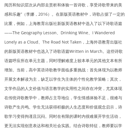
阅历和知识层次从内部去赏析和体验一首诗歌，享受诗歌带来的美
感和乐趣”（李娜，2016）。在新版英语教材中，诗歌占据了一定的
比重，例如，上海教育出版社新版英语教材中选入了以下诗歌语篇
——The Geography Lesson、Drinking Wine、I Wandered
Lonely as a Cloud、The Road Not Taken，上海外语教育出版社
的新版英语教材中也选入了诗歌语篇Written in March。这些诗歌
语篇呼应所在单元主题，同时理解难度上较本单元的其他文本有所
增加。当前，高中英语诗歌教学面临多重挑战：首先体现为以教师
开展文本解读为主，缺乏以学生为主体的个性化教学策略；其次，
文学作品的人文价值与语言教学的实用性之间存在冲突，尤其体现
在传统诗歌教学中，教师占主导地位，学生情感体验不足，很难与
诗歌产生共鸣。学生无法获得积极的人生态度和价值观念启示，诗
歌学习变得拘谨且沉闷。同时在有限的课时内很难展开学生活动，
更无法实现创意表达和相关社会实践。结合诗歌特征，教师要以学