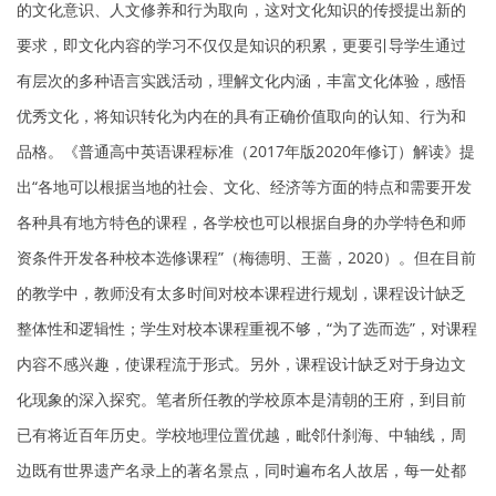
的文化意识、人文修养和行为取向，这对文化知识的传授提出新的
要求，即文化内容的学习不仅仅是知识的积累，更要引导学生通过
有层次的多种语言实践活动，理解文化内涵，丰富文化体验，感悟
优秀文化，将知识转化为内在的具有正确价值取向的认知、行为和
品格。《普通高中英语课程标准（2017年版2020年修订）解读》提
出“各地可以根据当地的社会、文化、经济等方面的特点和需要开发
各种具有地方特色的课程，各学校也可以根据自身的办学特色和师
资条件开发各种校本选修课程”（梅德明、王蔷，2020）。但在目前
的教学中，教师没有太多时间对校本课程进行规划，课程设计缺乏
整体性和逻辑性；学生对校本课程重视不够，“为了选而选”，对课程
内容不感兴趣，使课程流于形式。另外，课程设计缺乏对于身边文
化现象的深入探究。笔者所任教的学校原本是清朝的王府，到目前
已有将近百年历史。学校地理位置优越，毗邻什刹海、中轴线，周
边既有世界遗产名录上的著名景点，同时遍布名人故居，每一处都