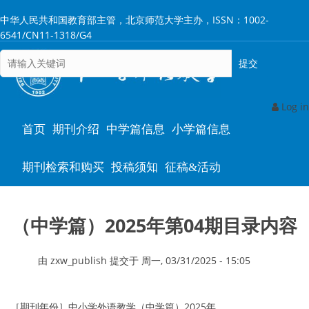
跳
中华人民共和国教育部主管，北京师范大学主办，ISSN：1002-
转
6541/CN11-1318/G4
到
主
要
内
容
Log in
Main
首页
期刊介绍
中学篇信息
小学篇信息
navigation
期刊检索和购买
投稿须知
征稿&活动
（中学篇）2025年第04期目录内容
由
zxw_publish
提交于
周一, 03/31/2025 - 15:05
［期刊年份］中小学外语教学（中学篇）2025年