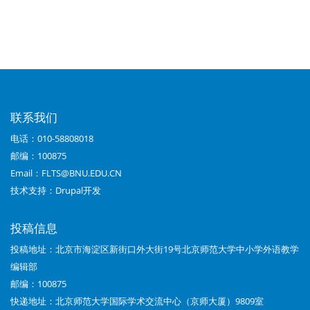
籍
遍
历
链
接：
联系我们
《中
电话：010-58808018
小
邮编：100875
学
Email：FLTS@BNU.EDU.CN
技术支持：
Drupal开发
外
语
投稿信息
教
投稿地址：北京市海淀区新街口外大街19号北京师范大学中小学外语教学
编辑部
学》
邮编：100875
（小
快递地址：北京师范大学国际学术交流中心（京师大厦）9809室