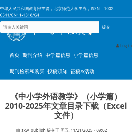
跳
中华人民共和国教育部主管，北京师范大学主办，ISSN：1002-
转
6541/CN11-1318/G4
到
主
要
内
容
Log in
Main
首页
期刊介绍
中学篇信息
小学篇信息
navigation
期刊检索和购买
投稿须知
征稿&活动
《中小学外语教学》（小学篇）
2010-2025年文章目录下载（Excel
文件）
由
zxw_publish
提交于
周五, 11/21/2025 - 09:02