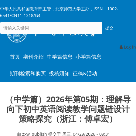
跳
中华人民共和国教育部主管，北京师范大学主办，ISSN：1002-
转
6541/CN11-1318/G4
到
主
要
内
容
Log in
Main
首页
期刊介绍
中学篇信息
小学篇信息
navigation
期刊检索和购买
投稿须知
征稿&活动
（中学篇）2026年第05期：理解导
向下初中英语阅读教学问题链设计
策略探究（浙江：傅卓宏）
由
zxw_publish
提交于
周三, 04/29/2026 - 09:31