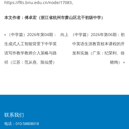
https://flts.bnu.edu.cn/node/17083。
本文作者：傅卓宏（浙江省杭州市萧山区北干初级中学）
‹
（中学篇）2026年第04期：
向上
（中学篇）2026年第06期：初
书
生成式人工智能背景下中学英
中英语生涯教育校本课程的开
籍
语写作教学教师介入策略与路
发和实施（广东：纪荣利、徐
遍
径（江苏：范从燕、陈仙赟）
晓绚）
›
历
链
接：
（中
学
联系我们
篇）
电话：010-58808018