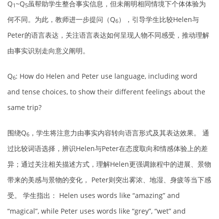
Q
~Q
虽帮助学生整合事实信息，但未阐明相同情境下个体体验为
1
5
何不同。为此，教师进一步提问（Q
），引导学生比较Helen与
6
Peter的语言表达，关注语言表达如何呈现人物不同感受，推动理解
由事实识别走向意义阐明。
Q
: How do Helen and Peter use language, including word
6
and tense choices, to show their different feelings about the
same trip?
围绕Q
，学生将注意力由事实内容转向语言形式及其表达效果。 通
6
过比较词语选择，辨识Helen与Peter在态度取向和情感体验上的差
异；通过关注相关描述方式，理解Helen更强调旅程中的进展、景物
带来的美感与景物的变化， Peter则突出雾浓、地湿、身疲等当下感
受。 学生指出： Helen uses words like “amazing” and
“magical”, while Peter uses words like “grey”, “wet” and