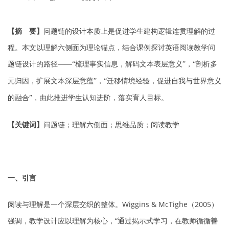
【摘 要】
问题链的设计本质上是促进学生建构逻辑连贯理解的过
程。本文以理解六侧面为理论锚点，结合课例探讨英语阅读教学问
题链设计的路径
梳理事实信息，解码文本表层意义
，
剖析多
——“
”
“
元归因，扩展文本深层意蕴
，
迁移情境经验，促进自我与世界意义
”
“
的融合
，由此推进学生认知进阶，落实育人目标。
”
【关键词】
问题链；理解六侧面；思维品质；阅读教学
一、引言
阅读与理解是一个深层交织的整体。Wiggins & McTighe（2005）
强调，教学设计应以理解为核心，“通过揭示式学习，在教师循循善