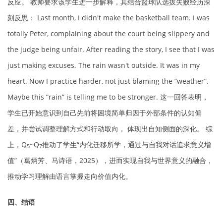
反应。 教师要求该学生进一步解释，其结合篮球队选拔失败经历深
刻反思： Last month, I didn't make the basketball team. I was
totally Peter, complaining about the court being slippery and
the judge being unfair. After reading the story, I see that I was
just making excuses. The rain wasn't outside. It was in my
heart. Now I practice harder, not just blaming the “weather”.
Maybe this “rain” is telling me to be stronger. 这一回答表明，
学生已开始意识到自己先前将困境简单归因于外部条件的认知偏
差，并尝试调整理解方式和行动取向， 体现出自知侧面的深化。 综
上，Q
~Q
推动了学生“内化迁移所学，通过与自我对话追求意义增
5
7
值”（葛炳芳、马诗语，2025），进而实现自我与世界意义的融合，
推动学习理解由语言掌握走向价值内化。
四、结语