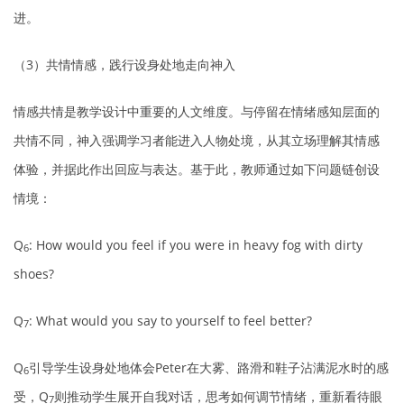
进。
（3）共情情感，践行设身处地走向神入
情感共情是教学设计中重要的人文维度。与停留在情绪感知层面的
共情不同，神入强调学习者能进入人物处境，从其立场理解其情感
体验，并据此作出回应与表达。基于此，教师通过如下问题链创设
情境：
Q
: How would you feel if you were in heavy fog with dirty
6
shoes?
Q
: What would you say to yourself to feel better?
7
Q
引导学生设身处地体会Peter在大雾、路滑和鞋子沾满泥水时的感
6
受，Q
则推动学生展开自我对话，思考如何调节情绪，重新看待眼
7