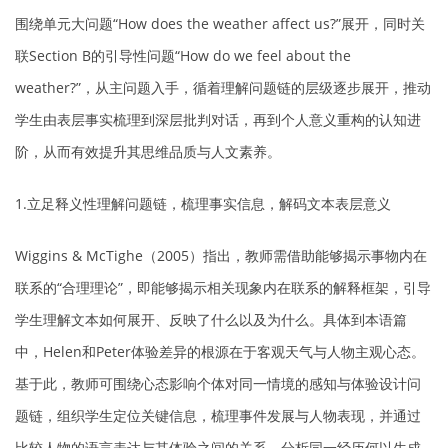
围绕单元大问题“How does the weather affect us?”展开，同时关
联Section B的引导性问题“How do we feel about the
weather?”，从主问题入手，循着理解问题链的层级逐步展开，推动
学生由表层事实梳理到深层批判对话，再到个人意义重构的认知进
阶，从而有效提升其思维品质与人文素养。
1.立足释义性理解问题链，梳理事实信息，解码文本表层意义
Wiggins & McTighe（2005）指出，教师需借助能够揭示事物内在
联系的“合理理论”，即能够揭示相关现象内在联系的解释框架，引导
学生理解文本如何展开、反映了什么以及为什么。具体到本语篇
中，Helen和Peter体验差异的根源在于客观天气与人物主观心态。
基于此，教师可围绕心态影响个体对同一情境的感知与体验设计问
题链，组织学生定位关键信息，梳理事件发展与人物表现，并通过
比较人物的语言表达与其体验之间的关系，分析同一经历何以生成