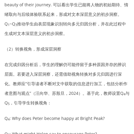
beauty of their journey. 可以看出学生已能将人物的初始期待、情
绪取向与后续体验联系起来，形成对文本深层意义的初步洞察。
Q
~Q
推动学生由表层现象识别转向多元归因分析，并在此过程中
1
3
生成对文本深层意义的初步洞察。
（2）转换视角，形成深层洞察
在完成归因分析后，学生的理解仍可能停留于多种原因并存的辨识
层面。若要进入深层洞察，还需借助视角转换对多元归因进行深
化。教师应“引导读者不断对文中获取的信息进行加工，包括分析作
者意图与观点”（汪向华、苏殷旦，2024）。基于此，教师设置Q
与
4
Q
，引导学生转换视角：
5
Q
: Why does Peter become happy at Bright Peak?
4
Q
: What might Helen say to encourage Peter?