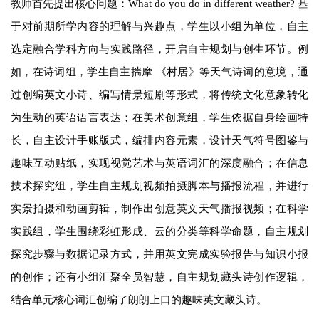
教师首先提出核心问题：What do you do in different weather? 基
于对前期所学内容的理解与兴趣点，学生以小组为单位，自主
选定融合学科方向与实践路径，开启自主规划与创生环节。例
如，在诗词组，学生自主揣摩 《村居》等天气诗词的意境，通
过创编英文小诗、编写情景短剧等形式，将传统文化意象转化
为生动的英语语言表达；在美术创意组，学生依据自身绘画特
长，自主设计手账版式，编排内容元素，设计天气符号图鉴与
趣味互动贴纸，实现视觉艺术与英语词汇的深度融合；在信息
技术探究组，学生自主规划视频拍摄脚本与播报流程，并进行
实景拍摄和动画剪辑，制作出创意英文天气播报视频；在科学
实践组，学生围绕彩虹形成、云的分类等科学命题，自主规划
探究步骤与数据记录方式，并用英文完成实验报告与知识小报
的创作；还有小组汇聚全员智慧，自主规划藏头诗创作逻辑，
结合单元核心词汇创编了朗朗上口的趣味英文藏头诗。