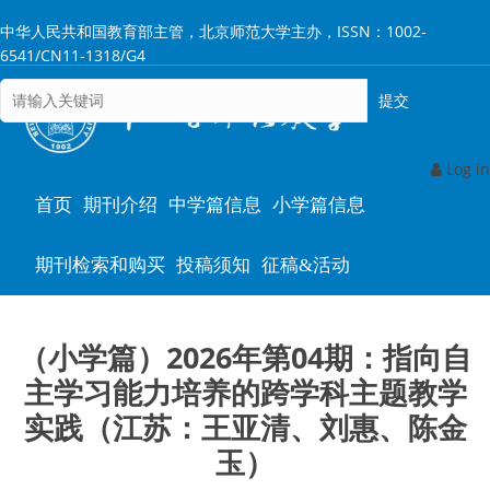
跳
中华人民共和国教育部主管，北京师范大学主办，ISSN：1002-
转
6541/CN11-1318/G4
到
主
要
内
容
Log in
Main
首页
期刊介绍
中学篇信息
小学篇信息
navigation
期刊检索和购买
投稿须知
征稿&活动
（小学篇）2026年第04期：指向自
主学习能力培养的跨学科主题教学
实践（江苏：王亚清、刘惠、陈金
玉）