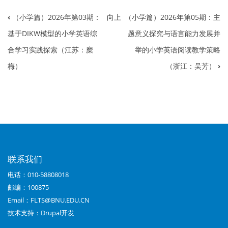
‹
（小学篇）2026年第03期：
向上
（小学篇）2026年第05期：主
书
基于DIKW模型的小学英语综
题意义探究与语言能力发展并
籍
合学习实践探索（江苏：糜
举的小学英语阅读教学策略
遍
梅）
（浙江：吴芳）
›
历
链
接：
（小
学
联系我们
篇）
电话：010-58808018
2026
邮编：100875
Email：FLTS@BNU.EDU.CN
年
技术支持：
Drupal开发
第