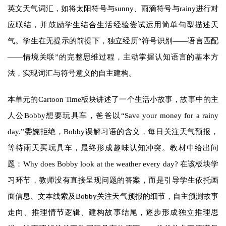
英文天气词汇，如将太阳符号与sunny、雨滴符号与rainy进行对
应联结，并鼓励学生结合生活经验尝试运用简单句型描述天
气。学生在无提示的前提下，独立经历“符号识别——语言匹配
——情境关联”的完整思维过程，主动掌握认知语言的基本方
法，实现词汇与符号意义的自主建构。
本单元的Cartoon Time板块讲述了一个生活小故事，故事中的主
人公Bobby想要玩具车，爸爸以“Save your money for a rainy
day.”委婉拒绝，Bobby误解习语的含义，每日关注天气预报，
等待雨天买玩具车，最终形成趣味认知冲突。教材中给出问
题：Why does Bobby look at the weather every day? 在该板块学
习环节，教师没有直接呈现问题的答案，而是引导学生依托画
面信息、文本线索及Bobby关注天气预报的细节，自主预测故事
走向、推理情节逻辑、建构故事结尾，逐步形成独立推理思