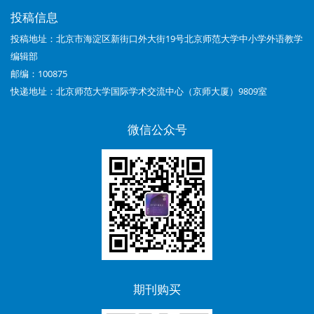
04
投稿信息
投稿地址：北京市海淀区新街口外大街19号北京师范大学中小学外语教学
期：
编辑部
指
邮编：100875
向
快递地址：北京师范大学国际学术交流中心（京师大厦）9809室
自
微信公众号
主
学
习
能
力
培
期刊购买
养